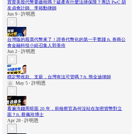
買賣美股代幣要繳稅嗎？破產有什麼法律保障？專訪 PwC 胡
友貞會計師、李裕勳律師
Jun 9
許明恩
•
台灣版的股票代幣來了！證券代幣化的第一手實踐 ft. 券商公
會金融科技小組召集人郭美伶
Jun 2
許明恩
•
穩定幣收款、支薪，台灣有法可管嗎？ft. 熊全迪律師
May 5
許明恩
•
看遍洗錢黑暗面 20 年，前檢察官為何沒站在加密貨幣對立
面？ft. 蔡佩玲博士
Apr 28
許明恩
•