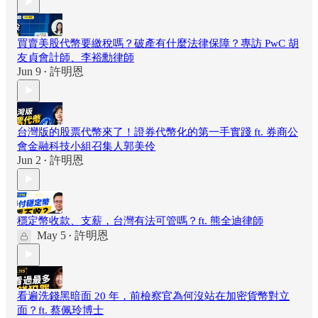
買賣美股代幣要繳稅嗎？破產有什麼法律保障？專訪 PwC 胡
友貞會計師、李裕勳律師
Jun 9
許明恩
•
台灣版的股票代幣來了！證券代幣化的第一手實踐 ft. 券商公
會金融科技小組召集人郭美伶
Jun 2
許明恩
•
穩定幣收款、支薪，台灣有法可管嗎？ft. 熊全迪律師
May 5
許明恩
•
看遍洗錢黑暗面 20 年，前檢察官為何沒站在加密貨幣對立
面？ft. 蔡佩玲博士