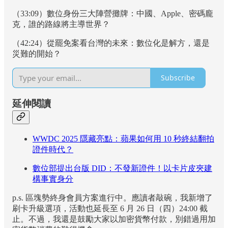
（33:09）數位身份三大陣營攤牌：中國、Apple、密碼龐
克，誰的路線將主導世界？
（42:24）從罷免案看台灣的未來：數位化是解方，還是
災難的開始？
Subscribe
延伸閱讀
WWDC 2025 隱藏亮點：蘋果如何用 10 秒終結翻拍
證件時代？
數位部提出台版 DID：不發新證件！以卡片皮夾建
構事實身分
p.s. 區塊勢終身會員方案進行中。應讀者敲碗，我新增了
刷卡升級選項，活動也延長至 6 月 26 日（四）24:00 截
止。不過，我還是鼓勵大家以加密貨幣付款，別錯過用加