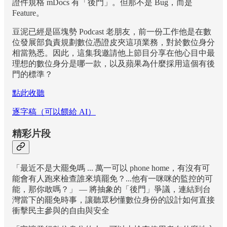
證件規格 mDocs 有「後門」。但那不是 Bug，而是
Feature。
豆泥已經是區塊勢 Podcast 老朋友，前一份工作他是在數
位發展部負責規劃數位憑證皮夾這項業務，對於數位身分
相當熟悉。因此，這集我邀請他上節目分享在他心目中最
理想的數位身分是哪一款，以及蘋果為什麼採用這個有後
門的標準？
點此收聽
逐字稿（可以餵給 AI）
精彩片段
「最近不是大罷免嗎 ... 萬一可以 phone home，有沒有可
能會有人跑來檢查誰來填罷免？...他有一咪咪的監控的可
能，那你敢嗎？」 — 將抽象的「後門」爭議，連結到台
灣當下的罷免時事，讓聽眾秒懂數位身份的設計如何直接
衝擊民主參與的自由與安全