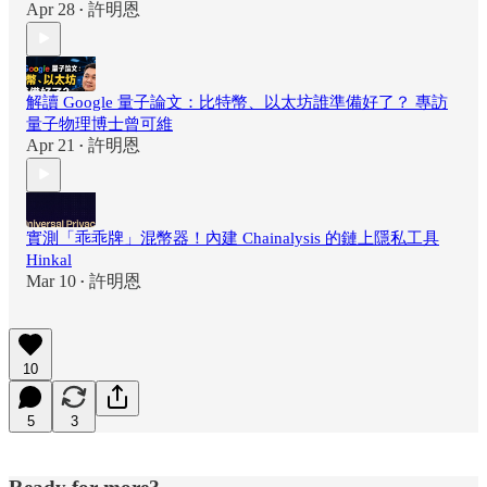
Apr 28
許明恩
•
解讀 Google 量子論文：比特幣、以太坊誰準備好了？ 專訪
量子物理博士曾可維
Apr 21
許明恩
•
實測「乖乖牌」混幣器！內建 Chainalysis 的鏈上隱私工具
Hinkal
Mar 10
許明恩
•
10
5
3