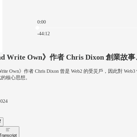
0:00
Current time: 0:00 / Total time: -44:12
-44:12
ad Write Own》作者 Chris Dixo
 Write Own》作者 Chris Dixon 曾是 Web2 的受災戶，因
式的核心思想。
2024
Transcript