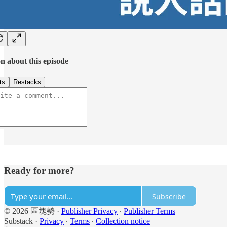
n about this episode
ts
Restacks
Ready for more?
Subscribe
© 2026 區塊勢
·
Publisher Privacy
∙
Publisher Terms
Substack
·
Privacy
∙
Terms
∙
Collection notice