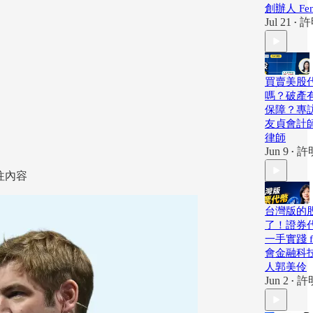
創辦人 Fen
Jul 21
許
•
買賣美股
嗎？破產
保障？專訪
友貞會計
律師
Jun 9
許
•
往內容
台灣版的
了！證券
一手實踐 f
會金融科
人郭美伶
Jun 2
許
•