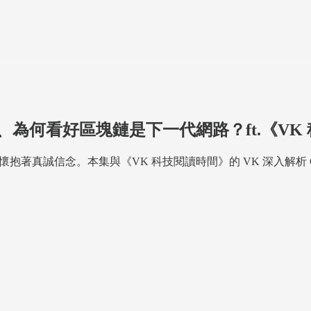
n 創業故事、為何看好區塊鏈是下一代網路？ft.《
此對 Web3 懷抱著真誠信念。本集與《VK 科技閱讀時間》的 VK 深入解析 C