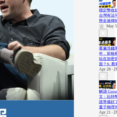
穩定幣收
台灣有法可
熊全迪律
May 5
看遍洗錢黑
年，前檢
站在加密
面？ft. 
Apr 28
•
解讀 Goo
文：比特
誰準備好了
量子物理
Apr 21
•