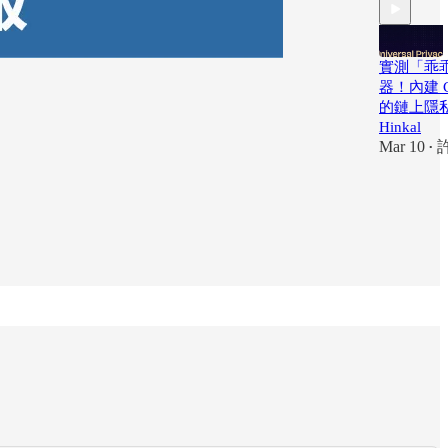
實測「乖
器！內建 Cha
的鏈上隱
Hinkal
Mar 10
•