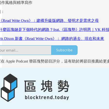
0) 寫作風格與精準寫作
讀：
《Read Write Own》：建構升級版網路、發明才是需求之母
什麼區塊鏈是下個時代的網路？feat.《區塊勢》許明恩｜VK 科
ris Dixon 新書《Read Write Own》： 網路的過去、現在和未來
Subscribe
在 Apple Podcast 替區塊勢節目評分，這有助於將節目推薦