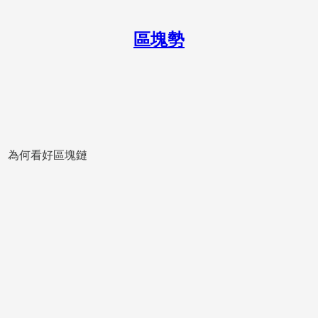
區塊勢
創業故事、為何看好區塊鏈