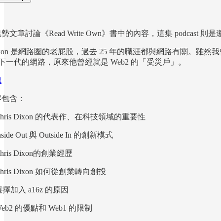
！
文章討論《Read Write Own》書中的內容，這集 podcast 
s Dixon 是網路圈的老屁股，過去 25 年的職涯都與網路有關。
 是下一代的網路，原來他曾經就是 Web2 的「受災戶」。
聽
容包含：
7) Chris Dixon 的代表作、在科技領域的重要性
 Inside Out 與 Outside In 的創新模式
 Chris Dixon的創業經歷
) Chris Dixon 如何從創業轉向創投
) 選擇加入 a16z 的原因
) Web2 的優點和 Web1 的限制