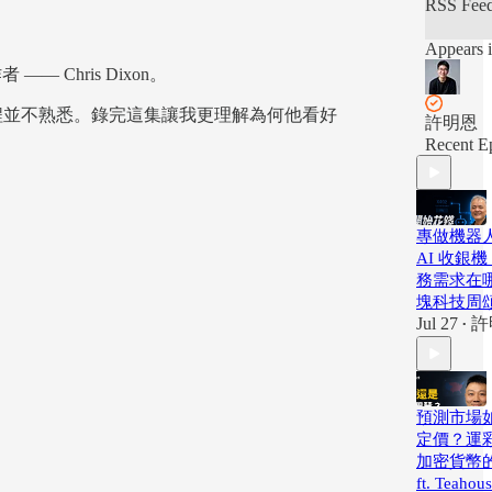
RSS Fee
Appears i
 Chris Dixon。
和創業歷程並不熟悉。錄完這集讓我更理解為何他看好
許明恩
Recent E
專做機器
AI 收銀
務需求在哪裡
塊科技周
Jul 27
許
•
預測市場
定價？運
加密貨幣
ft. Teahou