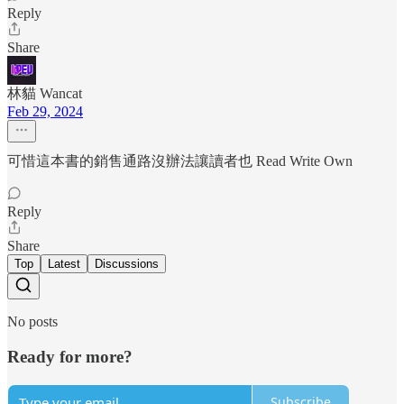
Reply
Share
林貓 Wancat
Feb 29, 2024
可惜這本書的銷售通路沒辦法讓讀者也 Read Write Own
Reply
Share
Top
Latest
Discussions
No posts
Ready for more?
Subscribe