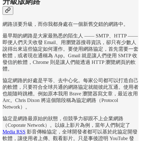
升級版網路
網路須要升級，而你我都身處在一個新舊交錯的網路中。
最早期的網路是大家最熟悉的陌生人 —— SMTP、HTTP ——
即便人們天天收發 Email、用瀏覽器搜尋資訊，卻只有少數人
說得出來這些協定如何運作。要使用網路協定，首先需要一套
軟體，或者現在通稱為 App。Gmail 就是讓人們使用 SMTP 收
發信的軟體，Chrome 則是讓人們能透過 HTTP 瀏覽網頁的軟
體。
協定網路的好處是平等、去中心化。每家公司都可以打造自己
的軟體，只要符合全球共通的網路協定就能彼此互通。使用者
也能隨時跳槽。例如原本我用 Brave 瀏覽器寫文章，最近改用
Arc。Chris Dixon 將這個階段稱為協定網路（Protocol
Network）。
協定是網路最原始的狀態，但競爭力卻跟不上企業網路
（Coporate Network）。以線上影片為例，當年人們制定了
Media RSS
影音傳輸協定，全球開發者都可以基於此協定開發
軟體，讓使用者上傳、觀看影片。只是事後證明 YouTube 發