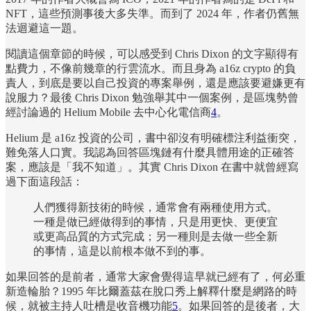
NFT，這些預測事後大多失準。而到了 2024 年，作者仍舊無
法迴避這一題。
閱讀這個章節的時候，可以感受到 Chris Dixon 的文字顯得有
點費力，不像前幾章的行雲流水。而且身為 a16z crypto 的負
責人，到底是要以自己投資的專案舉例，還是應該要避嫌更有
說服力？最後 Chris Dixon 勉強舉其中一個案例，是區塊勢曾
經討論過的 Helium Mobile 去中心化電信商
4
。
Helium 是 a16z 投資的公司，書中卻沒有明確標注利益衝突，
難免落人口實。我認為回答區塊鏈有什麼具體用途的正確答
案，應該是「我不知道」。其實 Chris Dixon 在書中就曾經寫
過下面這段話：
人們獲得新技術的時候，通常會有兩種使用方式。
一種是做已經做得到的事情，只是用更快、更便宜
或更高品質的方式完成；另一種則是去做一些全新
的事情，這是以前根本做不到的事。
如果回答的是前者，通常大家會覺得這早就已經有了，何必重
新造輪胎？1995 年比爾蓋茲在脫口秀上解釋什麼是網路的時
候，就被主持人吐槽是收音機功能
5
。如果回答的是後者，大