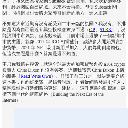
厝」，後來因為搬家到 Substack 被迫棄用。這次我趁過年休
刊，終於搬回自己網域。未來不會再換。即便 Substack 關
閉，同樣網址也會將大家導引到新的地方。進入正題。
不知道大家近期有沒有感受到牛市來臨的氛圍？我沒有。不排
除是因為自己最近都與空投機會擦身而過（
OP
、
STRK
），沒
能沾到牛市氣氛。但客觀來說，目前市場上還缺了一個點燃牛
市的主題。就像 2017 年 ICO 相當盛行，讓許多人開始買賣加
密貨幣。2021 年 NFT 吸引新用戶加入，人們為此創建錢包。
但這次主題是什麼？答案是還不知道。
不只你我還在摸索，就連全球最大的加密貨幣創投 a16z crypto
負責人 Chris Dixon 也沒有答案。近期我讀完 Chris Dixon 出版
的新書《
Read Write Own
》。只讀了前三分之一就決定要介紹
這本書，也約好來賓一起錄音討論。作者從網路發展史切入，
稱區塊鏈是打造網路的更好「建材」。這呼應書的副標題，建
構下個世代的網際網路（Building the Next Era of the
Internet）。