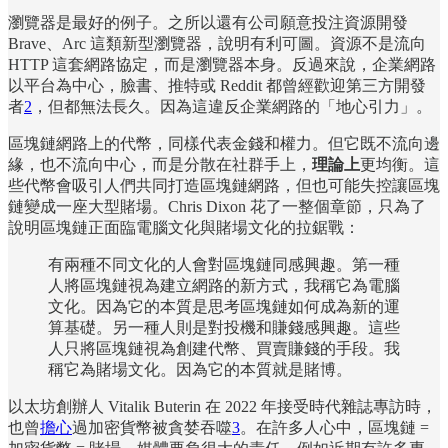
瀏覽器是最好的例子。之所以還有公司願意投注資源開發
Brave、Arc 這類新型瀏覽器，說明有利可圖。資源不是流向
HTTP 這套網路協定，而是瀏覽器本身。反過來說，企業網路
以平台為中心，臉書、推特或 Reddit 都曾經歡迎第三方開發
者
2
，但都無法長久。因為這違反企業網路的「地心引力」。
區塊鏈網路上的代幣，同樣代表金錢和權力。但它既不流向邊
緣，也不流向中心，而是分散在社群手上，
理論上
更均衡。這
些代幣會吸引人們共同打造區塊鏈網路，但也可能失控讓區塊
鏈變成一座大型賭場。Chris Dixon 花了一整個章節，只為了
說明區塊鏈正面臨電腦文化與賭場文化的拉鋸戰：
有兩種不同文化的人會對區塊鏈同感興趣。第一種
人將區塊鏈視為建立網路的新方式，我稱它為電腦
文化。因為它的本質是思考區塊鏈如何成為新的運
算基礎。另一種人則是對投機和賺錢感興趣。這些
人只將區塊鏈視為創建代幣、買賣賺錢的手段。我
稱它為賭場文化。因為它的本質就是賭博。
以太坊創辦人 Vitalik Buterin 在 2022 年接受時代雜誌專訪時，
也曾
擔心
過加密貨幣被貪婪吞噬
3
。在許多人心中，區塊鏈 =