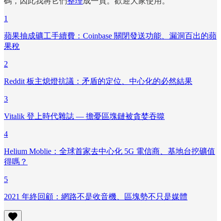
碼，因此我將它們
整理
成一頁。歡迎大家使用。
1
蘋果抽成礦工手續費：Coinbase 關閉發送功能、漏洞百出的蘋
果稅
2
Reddit 板主熄燈抗議：矛盾的定位、中心化的必然結果
3
Vitalik 登上時代雜誌 — 擔憂區塊鏈被貪婪吞噬
4
Helium Moblie：全球首家去中心化 5G 電信商、基地台挖礦值
得嗎？
5
2021 年終回顧：網路不是收音機、區塊勢不只是媒體