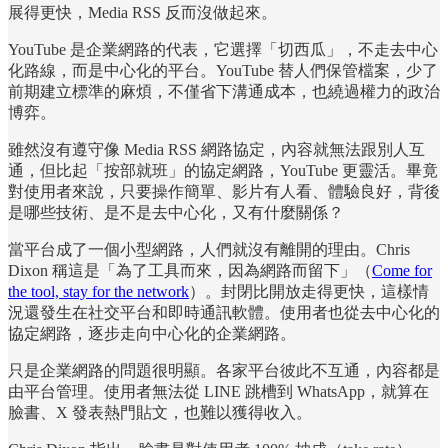
展得更快，Media RSS 反而沒做起來。
YouTube 是企業網路的代表，它選擇「切西瓜」，不走去中心
化路線，而是中心化的平台。YouTube 替人們保管檔案，少了
前期建立標準的麻煩，不僅省下溝通成本，也繞過權力的政治
博弈。
雖然沒有遵守像 Media RSS 網路協定，內容就無法跟別人互
通，但比起「按部就班」的協定網路，YouTube 更靈活。畢竟
對使用者來說，只要操作簡單、影片有人看、體驗良好，背後
是哪些技術、是不是去中心化，又有什麼關係？
當平台成了一個小型網路，人們就沒有離開的理由。Chris
Dixon 稱這是「為了工具而來，因為網路而留下」（
Come for
the tool, stay for the network
）。封閉比開放走得更快，這樣情
況還發生在社交平台和即時通訊軟體。使用者也從去中心化的
協定網路，逐步走向中心化的企業網路。
只是企業網路的問題很明顯。各家平台彼此不互通，內容都是
由平台管理。使用者無法從 LINE 跳槽到 WhatsApp，就算在
臉書、X 發表熱門貼文，也難以獲得收入。