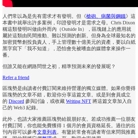
人們常以為是先有需求才有發明。但《
槍砲、病菌與鋼鐵
》這
本書中就舉出許多案例，印證發明才是需求之母。Chris Dixon
稱這類發明叫做由外而內（Outside In），區塊鏈上的應用就
屬於這類由民間推動、難以預測的創新。但身為全球最知名的
加密貨幣創投負責人，手上管理數十億美元的資產，要以白紙
黑字寫下「我不知道」，恐怕會先被嗜血的媒體拿來操作一
番。
但誰又能在網路問世之初，精準預測未來的發展呢？
Refer a friend
區塊勢是由讀者付費訂閱來維持營運的獨立媒體。如果你覺得
區塊勢的文章不錯，歡迎你分享這篇文章。或是到會員成立
的
Discord
參與討論，或收藏
Writing NFT
將這篇文章加入自
己的 Web3 紀錄。
此外，也請大家推薦區塊勢給親朋好友。若成功推薦一位朋友
付費訂閱，你也能免費獲得 1 個月的會員資格延長。過往的出
刊內容可以參考
文章列表
。有鑒於常會有讀者寄信來問我推薦