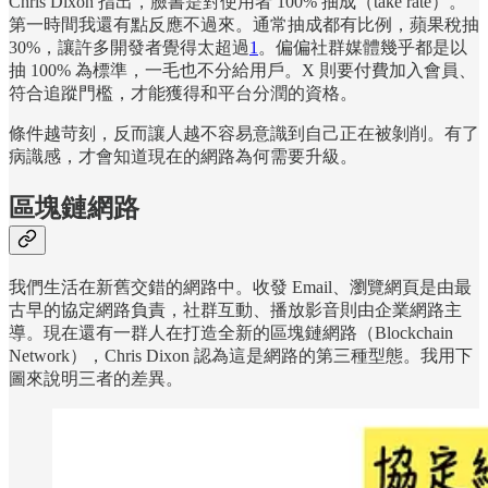
Chris Dixon 指出，臉書是對使用者 100% 抽成（take rate）。
第一時間我還有點反應不過來。通常抽成都有比例，蘋果稅抽
30%，讓許多開發者覺得太超過
1
。偏偏社群媒體幾乎都是以
抽 100% 為標準，一毛也不分給用戶。X 則要付費加入會員、
符合追蹤門檻，才能獲得和平台分潤的資格。
條件越苛刻，反而讓人越不容易意識到自己正在被剝削。有了
病識感，才會知道現在的網路為何需要升級。
區塊鏈網路
我們生活在新舊交錯的網路中。收發 Email、瀏覽網頁是由最
古早的協定網路負責，社群互動、播放影音則由企業網路主
導。現在還有一群人在打造全新的區塊鏈網路（Blockchain
Network），Chris Dixon 認為這是網路的第三種型態。我用下
圖來說明三者的差異。