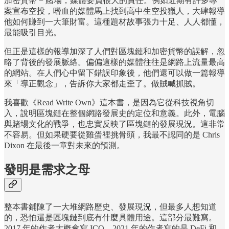
加密貨幣 = 賭場，媒體要負很大的責任。例如近期有許多專
案宣布空投，嗜血的媒體馬上找到高中生空投獵人，大肆報導
他如何賺到一大筆財富。這種題材故事張力十足、人人都懂，
最能吸引目光。
但正是這樣的報導加深了人們對區塊鏈和加密貨幣的誤解，忽
略了背後的發展脈絡。偏偏這樣的媒體往往是網路上流量最高
的網站。在人們心中留下錯誤印象後，他們還可以做一篇報導
來「導正觀念」，告訴你大家都走歪了。做賊喊抓賊。
我喜歡《Read Write Own》這本書，是因為它從科技視角切
入，說明區塊鏈在整個網路發展史的定位和意義。此外，電腦
與賭場文化的戰爭，也忠實反映了區塊鏈的發展現況。這非常
不容易。但如果硬要從雞蛋裡挑骨頭，我最不認同的是 Chris
Dixon 在最後一章對未來的預測。
發明是需求之母
整本書鋪陳了一大堆網路歷史、發展現況，但最多人想知道
的，恐怕還是區塊鏈到底有什麼具體用途。這部分最難寫。
2017 年的作者大概會寫 ICO，2021 年的作者寫的是 DeFi 和