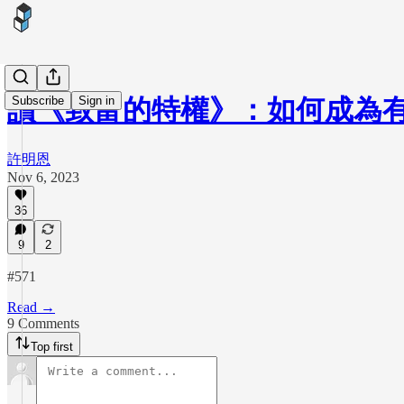
Subscribe
Sign in
讀《致富的特權》：如何成為
許明恩
Nov 6, 2023
36
9
2
#571
Read →
9 Comments
Top first