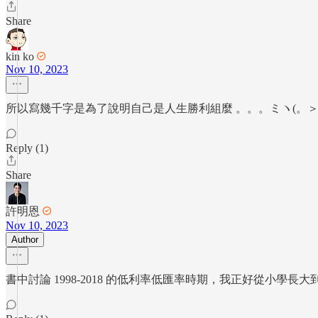
Share
kin ko
Nov 10, 2023
所以寫幾千字是為了說明自己是人生勝利組麼 。。。ミヽ(。＞
Reply (1)
Share
許明恩
Nov 10, 2023
Author
書中討論 1998-2018 的低利率低匯率時期，我正好從小學長大到