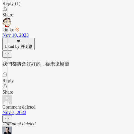
Reply (1)
Share
kin ko
Nov 10, 2023
Liked by 許明恩
我們都將會好好的，從未懷疑過
Reply
Share
Comment deleted
Nov 7, 2023
Comment deleted