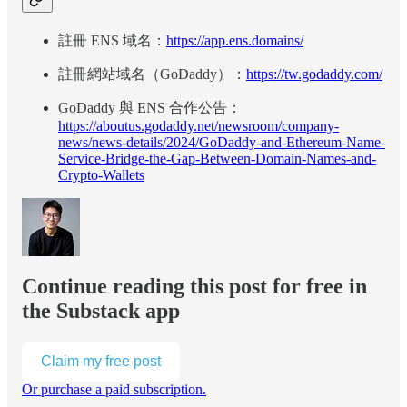
註冊 ENS 域名：
https://app.ens.domains/
註冊網站域名（GoDaddy）：
https://tw.godaddy.com/
GoDaddy 與 ENS 合作公告：
https://aboutus.godaddy.net/newsroom/company-
news/news-details/2024/GoDaddy-and-Ethereum-Name-
Service-Bridge-the-Gap-Between-Domain-Names-and-
Crypto-Wallets
Continue reading this post for free in
the Substack app
Claim my free post
Or purchase a paid subscription.