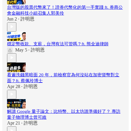
台灣版的股票代幣來了！證券代幣化的第一手實踐 ft. 券商公
會金融科技小組召集人郭美伶
Jun 2
許明恩
•
穩定幣收款、支薪，台灣有法可管嗎？ft. 熊全迪律師
May 5
許明恩
•
看遍洗錢黑暗面 20 年，前檢察官為何沒站在加密貨幣對立
面？ft. 蔡佩玲博士
Apr 28
許明恩
•
解讀 Google 量子論文：比特幣、以太坊誰準備好了？ 專訪
量子物理博士曾可維
Apr 21
許明恩
•