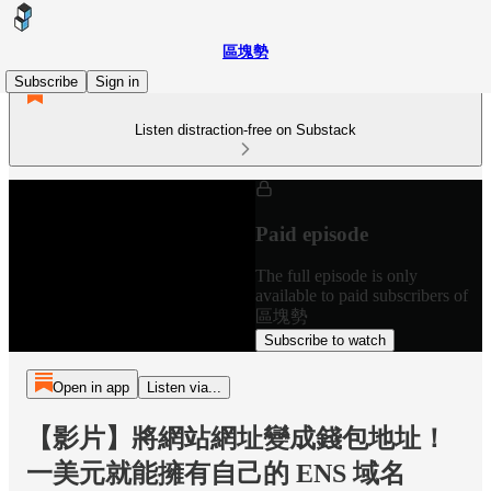
區塊勢
Subscribe
Sign in
Listen distraction-free on Substack
Paid episode
The full episode is only
available to paid subscribers of
區塊勢
Subscribe to watch
Open in app
Listen via...
【影片】將網站網址變成錢包地址！
一美元就能擁有自己的 ENS 域名