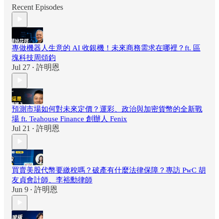
Recent Episodes
專做機器人生意的 AI 收銀機！未來商務需求在哪裡？ft. 區
塊科技周頌鈞
Jul 27
許明恩
•
預測市場如何對未來定價？運彩、政治與加密貨幣的全新戰
場 ft. Teahouse Finance 創辦人 Fenix
Jul 21
許明恩
•
買賣美股代幣要繳稅嗎？破產有什麼法律保障？專訪 PwC 胡
友貞會計師、李裕勳律師
Jun 9
許明恩
•