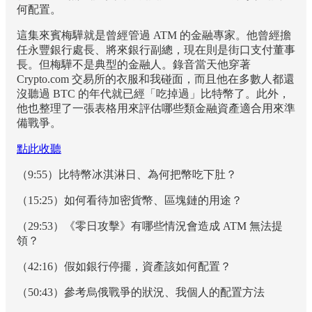
何配置。
這集來賓梅驊就是曾經管過 ATM 的金融專家。他曾經擔
任永豐銀行處長、將來銀行副總，現在則是街口支付董事
長。但梅驊不是典型的金融人。錄音當天他穿著
Crypto.com 交易所的衣服和我碰面，而且他在多數人都還
沒聽過 BTC 的年代就已經「吃掉過」比特幣了。此外，
他也整理了一張表格用來評估哪些類金融資產適合用來準
備戰爭。
點此收聽
（9:55）比特幣冰淇淋日、為何把幣吃下肚？
（15:25）如何看待加密貨幣、區塊鏈的用途？
（29:53）《零日攻擊》有哪些情況會造成 ATM 無法提
領？
（42:16）假如銀行停擺，資產該如何配置？
（50:43）參考烏俄戰爭的狀況、我個人的配置方法