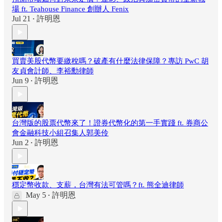
場 ft. Teahouse Finance 創辦人 Fenix
Jul 21
許明恩
•
買賣美股代幣要繳稅嗎？破產有什麼法律保障？專訪 PwC 胡
友貞會計師、李裕勳律師
Jun 9
許明恩
•
台灣版的股票代幣來了！證券代幣化的第一手實踐 ft. 券商公
會金融科技小組召集人郭美伶
Jun 2
許明恩
•
穩定幣收款、支薪，台灣有法可管嗎？ft. 熊全迪律師
May 5
許明恩
•