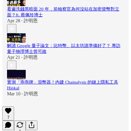
看遍洗錢黑暗面 20 年，前檢察官為何沒站在加密貨幣對立
面？ft. 蔡佩玲博士
Apr 28
許明恩
•
解讀 Google 量子論文：比特幣、以太坊誰準備好了？ 專訪
量子物理博士曾可維
Apr 21
許明恩
•
實測「乖乖牌」混幣器！內建 Chainalysis 的鏈上隱私工具
Hinkal
Mar 10
許明恩
•
7