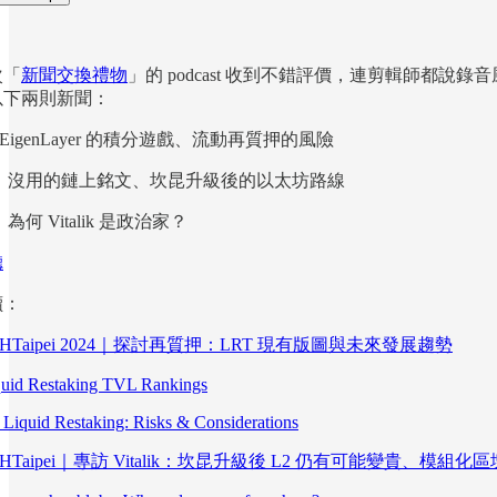
！
次「
新聞交換禮物
」的 podcast 收到不錯評價，連剪輯師都
以下兩則新聞：
）EigenLayer 的積分遊戲、流動再質押的風險
30）沒用的鏈上銘文、坎昆升級後的以太坊路線
）為何 Vitalik 是政治家？
聽
讀：
THTaipei 2024｜探討再質押：LRT 現有版圖與未來發展趨勢
quid Restaking TVL Rankings
Liquid Restaking: Risks & Considerations
THTaipei｜專訪 Vitalik：坎昆升級後 L2 仍有可能變貴、模組化區塊鏈