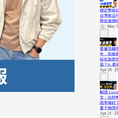
穩定幣收
台灣有法可
熊全迪律
May 5
看遍洗錢黑
年，前檢
站在加密
面？ft. 
Apr 28
•
解讀 Goo
文：比特
誰準備好了
量子物理
Apr 21
•