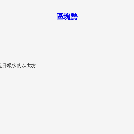
區塊勢
、坎昆升級後的以太坊