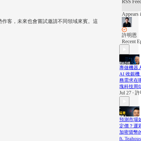
RSS Fee
Appears i
區塊勢作客，未來也會嘗試邀請不同領域來賓。這
許明恩
Recent E
專做機器
AI 收銀
務需求在哪裡
塊科技周
Jul 27
許
•
預測市場
定價？運
加密貨幣
ft. Teahou