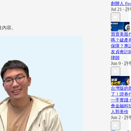
創辦人 Fen
Jul 21
許
•
往內容。
買賣美股
嗎？破產
保障？專訪
友貞會計
律師
Jun 9
許
•
台灣版的
了！證券
一手實踐 f
會金融科
人郭美伶
Jun 2
許
•