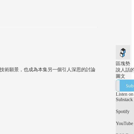
區塊勢
治人格與技術願景，也成為本集另一個引人深思的討論
說人話
圖文
Sub
Listen on
Substack
Spotify
YouTube