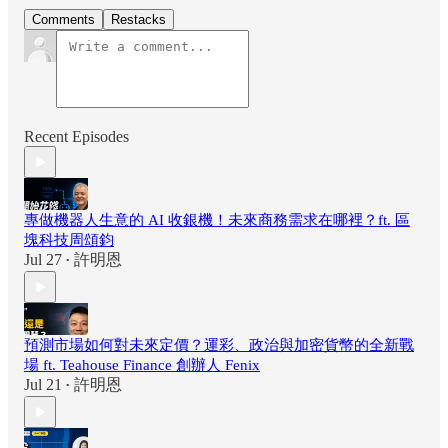
Comments
Restacks
Recent Episodes
專做機器人生意的 AI 收銀機！未來商務需求在哪裡？ft. 區
塊科技周頌鈞
Jul 27
許明恩
•
預測市場如何對未來定價？運彩、政治與加密貨幣的全新戰
場 ft. Teahouse Finance 創辦人 Fenix
Jul 21
許明恩
•