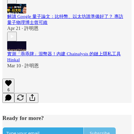
解讀 Google 量子論文：比特幣、以太坊誰準備好了？ 專訪
量子物理博士曾可維
Apr 21
許明恩
•
實測「乖乖牌」混幣器！內建 Chainalysis 的鏈上隱私工具
Hinkal
Mar 10
許明恩
•
6
Ready for more?
Subscribe