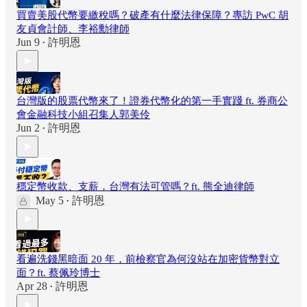
買賣美股代幣要繳稅嗎？破產有什麼法律保障？專訪 PwC 胡
友貞會計師、李裕勳律師
Jun 9
許明恩
•
台灣版的股票代幣來了！證券代幣化的第一手實踐 ft. 券商公
會金融科技小組召集人郭美伶
Jun 2
許明恩
•
穩定幣收款、支薪，台灣有法可管嗎？ft. 熊全迪律師
May 5
許明恩
•
看遍洗錢黑暗面 20 年，前檢察官為何沒站在加密貨幣對立
面？ft. 蔡佩玲博士
Apr 28
許明恩
•