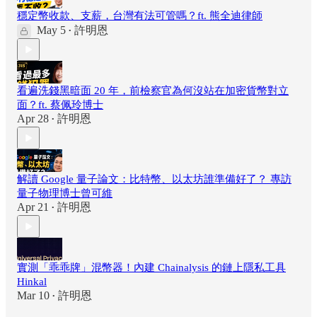
穩定幣收款、支薪，台灣有法可管嗎？ft. 熊全迪律師
May 5
許明恩
•
看遍洗錢黑暗面 20 年，前檢察官為何沒站在加密貨幣對立
面？ft. 蔡佩玲博士
Apr 28
許明恩
•
解讀 Google 量子論文：比特幣、以太坊誰準備好了？ 專訪
量子物理博士曾可維
Apr 21
許明恩
•
實測「乖乖牌」混幣器！內建 Chainalysis 的鏈上隱私工具
Hinkal
Mar 10
許明恩
•