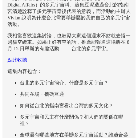
Digital Affairs）的多元宇宙科。這集豆泥透過台北的指南
宮清楚詮釋了多元宇宙背後代表的意義，而活動的主辦人
Vivian 說明為什麼台北需要舉辦屬於我們自己的多元宇宙
活動。
我相當喜歡這集討論，也鼓勵大家這個週末不妨就去搭一
趟貓空纜車。如果正好有空的話，推薦能報名這場將在 8
月 15 日舉辦的有趣活動 —— 台北的多元宇宙。
點此收聽
這集內容包含：
台北的多元宇宙簡介、什麼是多元宇宙？
共同在場・攜碼互通
如何從台北的指南宮看出台灣的多元文化？
多元宇宙和民主有什麼關係？和人們的關係在哪
裡？
全球還有哪些地方在舉辦多元宇宙活動？誰適合參