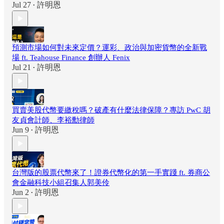
Jul 27
許明恩
•
預測市場如何對未來定價？運彩、政治與加密貨幣的全新戰
場 ft. Teahouse Finance 創辦人 Fenix
Jul 21
許明恩
•
買賣美股代幣要繳稅嗎？破產有什麼法律保障？專訪 PwC 胡
友貞會計師、李裕勳律師
Jun 9
許明恩
•
台灣版的股票代幣來了！證券代幣化的第一手實踐 ft. 券商公
會金融科技小組召集人郭美伶
Jun 2
許明恩
•