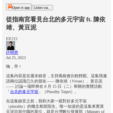
Open in app
Listen via...
從指南宮看見台北的多元宇宙 ft. 陳依
靖、黃豆泥
EP.215
許明恩
Jul 25, 2023
嗨，早！
這集內容是在週末錄音，主持風格會比較輕鬆。這集我邀
請兩位認識已久的朋友—— 陳依靖（Vivian）、黃豆泥
—— 討論一場即將在 8 月 15 日（二）舉辦的實體活動
「
台北的多元宇宙
」（Plurality Taipei）。
在這集錄音之前，我和大家一樣對於多元宇宙
（plurality）的概念相當陌生。唯一知道的是這集來賓黃
豆泥目前任職的單位，就是台灣數位發展部（Ministry of