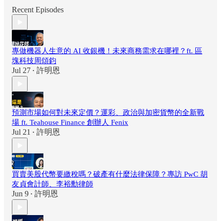
Recent Episodes
專做機器人生意的 AI 收銀機！未來商務需求在哪裡？ft. 區
塊科技周頌鈞
Jul 27
許明恩
•
預測市場如何對未來定價？運彩、政治與加密貨幣的全新戰
場 ft. Teahouse Finance 創辦人 Fenix
Jul 21
許明恩
•
買賣美股代幣要繳稅嗎？破產有什麼法律保障？專訪 PwC 胡
友貞會計師、李裕勳律師
Jun 9
許明恩
•