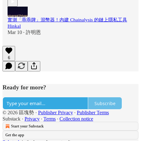
實測「乖乖牌」混幣器！內建 Chainalysis 的鏈上隱私工具
Hinkal
Mar 10
許明恩
•
6
Ready for more?
Subscribe
© 2026 區塊勢
·
Publisher Privacy
∙
Publisher Terms
Substack
·
Privacy
∙
Terms
∙
Collection notice
Start your Substack
Get the app