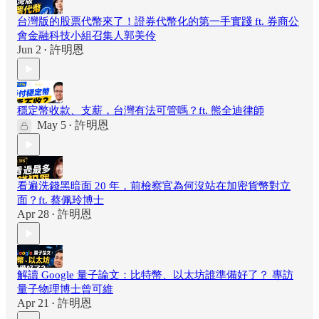
台灣版的股票代幣來了！證券代幣化的第一手實踐 ft. 券商公
會金融科技小組召集人郭美伶
Jun 2
許明恩
•
穩定幣收款、支薪，台灣有法可管嗎？ft. 熊全迪律師
May 5
許明恩
•
看遍洗錢黑暗面 20 年，前檢察官為何沒站在加密貨幣對立
面？ft. 蔡佩玲博士
Apr 28
許明恩
•
解讀 Google 量子論文：比特幣、以太坊誰準備好了？ 專訪
量子物理博士曾可維
Apr 21
許明恩
•