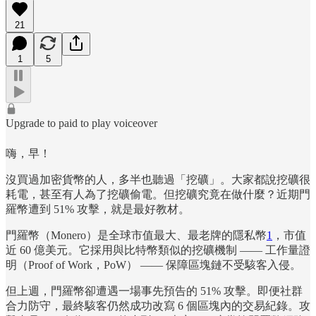
21
1
5
Upgrade to paid to play voiceover
嗨，早！
沒買過加密貨幣的人，多半也聽過「挖礦」。大家都說挖礦很
耗電，甚至有人為了挖礦偷電。但挖礦究竟在做什麼？近期門
羅幣遭到 51% 攻擊，就是最好教材。
門羅幣（Monero）是全球市值最大、最老牌的隱私幣
1
，市值
近 60 億美元。它採用與比特幣類似的挖礦機制 —— 工作量證
明（Proof of Work，PoW） —— 保障區塊鏈不受駭客入侵。
但上週，門羅幣卻遭遇一場事先預告的 51% 攻擊。即便社群
合力防守，最終駭客仍然成功改寫 6 個區塊內的交易紀錄。攻