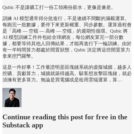
Qubic 不是讓礦工打一份工領兩份薪水，更像是兼差。
訓練 AI 模型通常得分批進行，不是連續不間斷的滿載運算。
每跑完一批數據，要停下來更新權重、同步參數。運算過程會
是「高峰 — 空檔 — 高峰 — 空檔」的週期性循環。Qubic 將
AI 模型訓練工作外包給全球網友，每位網友算完一部分數
據，都要等待其他人回傳結果，才能再進行下一輪訓練。由於
有一半時間算力都處於閒置狀態，Qubic 決定將這些閒置算力
拿來挖門羅幣。
這是一件好事！工作量證明是區塊鏈系統的虛擬城牆，越多人
挖礦、貢獻算力，城牆就築得越高。駭客想攻擊區塊鏈，就必
須擁有更多算力。無論是買電腦或是租用雲端運算，算…
Continue reading this post for free in the
Substack app