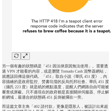
另一個有趣的狀態碼是「451 因法律原因無法使用」。需要透
過 VPN 才能看的內容，或是瀏覽 Tornado Cash 混幣器網站，
就應該回傳這個代碼。「451」取自小說《華氏 451 度》，內
容描繪的是政府監控、焚書坑儒的反烏托邦社會。華氏 451 度
（攝氏 223 度）就是紙的燃點溫度，提醒人們網路自由可能被
審查或屏蔽。只不過現在的政府都是直接關掉伺服器、停止解
析網域，最適合的狀態碼 451 反倒被擱在一旁。
而這篇文章主角「402 請付款」更像是隱形人，被設計出來超