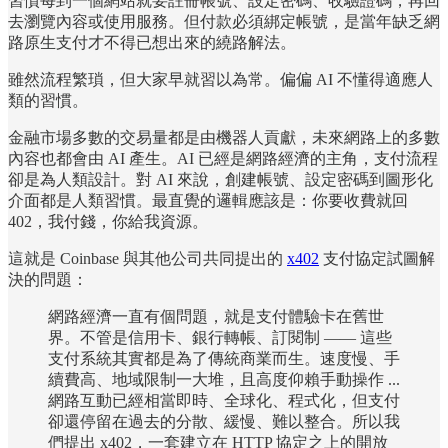
習慣每到一個網站就要註冊帳號、設定密碼、收驗證碼，再回
去瀏覽內容或使用服務。但付款必須綁定帳號，是當年缺乏網
路原生支付才不得已想出來的繞路解法。
雖然流程繁瑣，但大家早就習以為常。偏偏 AI 不懂得適應人
類的習慣。
金融市場多數的交易量都是由機器人貢獻，未來網路上的多數
內容也都會由 AI 產生。AI 已經是網路經濟的主角，支付流程
卻是為人類設計。對 AI 來說，創建帳號、設定密碼到圖形化
介面都是人類習慣。最直覺的邏輯應該是：你要收費就回
402，我付錢，你給我資源。
這就是 Coinbase 與其他公司共同提出的
x402
支付協定試圖解
決的問題：
網路經濟一直有個問題，就是支付體驗卡在舊世
界。不管是信用卡、銀行轉帳、訂閱制 —— 這些
支付系統其實都是為了傳統商業而生。速度慢、手
續費高、地域限制一大堆，且高度仰賴手動操作 ...
網路互動已經相當即時、全球化、程式化，但支付
卻還停留在過去的分散、緩慢、難以整合。所以我
們提出 x402，一套建立在 HTTP 協定之上的開放