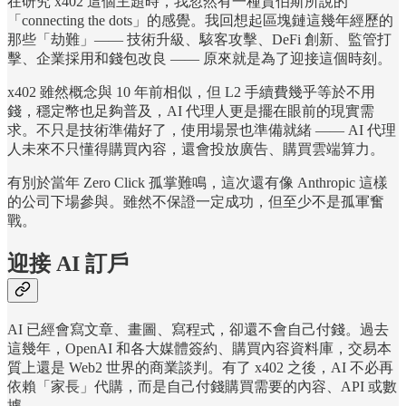
在研究 x402 這個主題時，我忽然有一種賈伯斯所說的
「connecting the dots」的感覺。我回想起區塊鏈這幾年經歷的
那些「劫難」—— 技術升級、駭客攻擊、DeFi 創新、監管打
擊、企業採用和錢包改良 —— 原來就是為了迎接這個時刻。
x402 雖然概念與 10 年前相似，但 L2 手續費幾乎等於不用
錢，穩定幣也足夠普及，AI 代理人更是擺在眼前的現實需
求。不只是技術準備好了，使用場景也準備就緒 —— AI 代理
人未來不只懂得購買內容，還會投放廣告、購買雲端算力。
有別於當年 Zero Click 孤掌難鳴，這次還有像 Anthropic 這樣
的公司下場參與。雖然不保證一定成功，但至少不是孤軍奮
戰。
迎接 AI 訂戶
AI 已經會寫文章、畫圖、寫程式，卻還不會自己付錢。過去
這幾年，OpenAI 和各大媒體簽約、購買內容資料庫，交易本
質上還是 Web2 世界的商業談判。有了 x402 之後，AI 不必再
依賴「家長」代購，而是自己付錢購買需要的內容、API 或數
據。