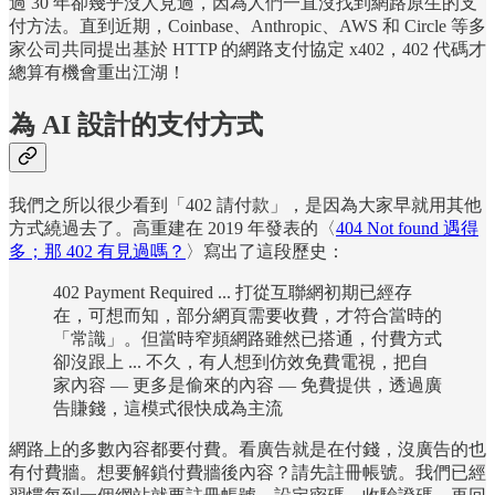
過 30 年卻幾乎沒人見過，因為人們一直沒找到網路原生的支
付方法。直到近期，Coinbase、Anthropic、AWS 和 Circle 等多
家公司共同提出基於 HTTP 的網路支付協定 x402，402 代碼才
總算有機會重出江湖！
為 AI 設計的支付方式
我們之所以很少看到「402 請付款」，是因為大家早就用其他
方式繞過去了。高重建在 2019 年發表的〈
404 Not found 遇得
多；那 402 有見過嗎？
〉寫出了這段歷史：
402 Payment Required ... 打從互聯網初期已經存
在，可想而知，部分網頁需要收費，才符合當時的
「常識」。但當時窄頻網路雖然已搭通，付費方式
卻沒跟上 ... 不久，有人想到仿效免費電視，把自
家內容 — 更多是偷來的內容 — 免費提供，透過廣
告賺錢，這模式很快成為主流
網路上的多數內容都要付費。看廣告就是在付錢，沒廣告的也
有付費牆。想要解鎖付費牆後內容？請先註冊帳號。我們已經