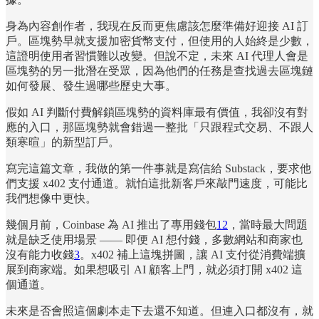
身為內容創作者，我現在反而更焦慮該怎麼準備好迎接 AI 訂
戶。區塊勢早就支援加密貨幣支付，但使用的人始終是少數，
這證明使用者習慣難以改變。但說不定，未來 AI 代理人會是
區塊勢的另一批潛在受眾，因為他們的任務是查找過去區塊鏈
如何發展、發生過哪些歷史大事。
假如 AI 判斷付費解鎖區塊勢的資料庫最有價值，我卻沒有對
應的入口，那區塊勢就會錯過一整批「只跟程式交易、不跟人
類寒暄」的新型訂戶。
寫完這篇文章，我做的第一件事就是寫信給 Substack，要求他
們支援 x402 支付通道。就怕這批新客戶來敲門速度，可能比
我們想像中更快。
幾個月前，Coinbase 為 AI 推出了專用錢包
1
2
，當時最大問題
就是缺乏使用場景 —— 即便 AI 想付錢，多數網站和商家也
沒有能力收錢
3
。x402 補上這塊拼圖，讓 AI 支付從消費端擴
展到商家端。如果想吸引 AI 顧客上門，就必須打開 x402 這
個通道。
未來是否會照這個劇本走下去還不知道。但連入口都沒有，就