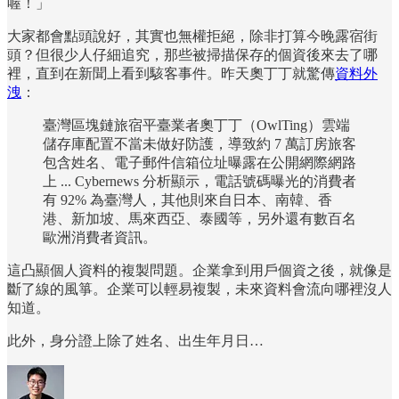
喔！」
大家都會點頭說好，其實也無權拒絕，除非打算今晚露宿街
頭？但很少人仔細追究，那些被掃描保存的個資後來去了哪
裡，直到在新聞上看到駭客事件。昨天奧丁丁就驚傳
資料外
洩
：
臺灣區塊鏈旅宿平臺業者奧丁丁（OwlTing）雲端
儲存庫配置不當未做好防護，導致約 7 萬訂房旅客
包含姓名、電子郵件信箱位址曝露在公開網際網路
上 ... Cybernews 分析顯示，電話號碼曝光的消費者
有 92% 為臺灣人，其他則來自日本、南韓、香
港、新加坡、馬來西亞、泰國等，另外還有數百名
歐洲消費者資訊。
這凸顯個人資料的複製問題。企業拿到用戶個資之後，就像是
斷了線的風箏。企業可以輕易複製，未來資料會流向哪裡沒人
知道。
此外，身分證上除了姓名、出生年月日…