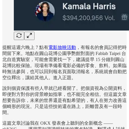
提醒這週六晚上 7 點有
電影放映活動
，有報名的會員記得把時
間留下來。地點在圓山花博公園爭艷館對面的 Fablab Taipei 台
北自造實驗室，可能會需要找一下，建議提早 15 分鐘到圓山
花博比較保險。現場有準備看電影必備的零食、飲料。如果臨
時無法參與，也可以回到報名頁面取消報名，系統就會自動把
空位釋出，讓給其他人。進入正題。
說到個資保護有些人早就已經看開了。把個資視為公開資料，
即便對方對你的背景瞭如指掌，也不能完全相信。但這篇文章
想要告訴你，未來的世界還是有點希望的，有人在努力改善這
個畸形的現況。只是這些技術還在路上，距離普及有一段時
間。
這篇文章討論我在 OKX 發表會上聽到的全新概念 ——