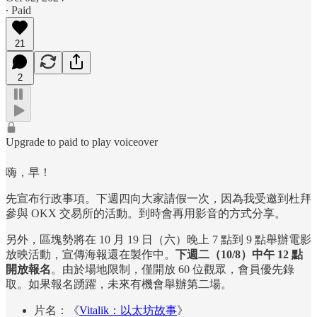
∙ Paid
21
2
Upgrade to paid to play voiceover
嗨，早！
先宣布行政事項。下週四向大家請假一次，因為我受邀到杜拜
參與 OKX 交易所的活動。到時會再用影音的方式分享。
另外，區塊勢將在 10 月 19 日（六）晚上 7 點到 9 點舉辦電影
放映活動，宣傳海報還在製作中。
下週二（10/8）中午 12 點
開放報名
。由於場地限制，僅開放 60 位觀眾，會員優先錄
取。如果報名踴躍，未來有機會舉辦第二場。
片名：《
Vitalik：以太坊故事
》