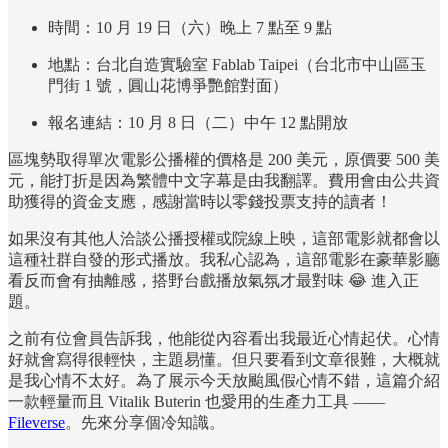
時間：10 月 19 日（六）晚上 7 點至 9 點
地點：台北自造實驗室 Fablab Taipei（台北市中山區玉
門街 1 號，圓山花博爭艷館對面）
報名連結：10 月 8 日（二）中午 12 點開放
區塊勢取得單次電影公播權的價格是 200 美元，原價要 500 美
元，能打折是因為繁體中文字幕是由我翻譯。費用會由公共資
助獲得的資金支應，感謝當時以零錢投票支持的讀者！
如果沒有其他人洽談公播授權或院線上映，這部電影就都會以
這種社群自發的形式播放。我私心認為，這部電影在豪華影廳
看反而會有抽離感，搭野台戲播放氣氛才最對味 😂 進入正
題。
之前有位會員告訴我，他能從內容看出我最近心情起伏。心情
好就會寫得很輕快，主題易懂。但只要看到文章很難，大概就
是我心情不太好。為了展示今天放颱風假心情不錯，這篇介紹
一款輕量而且 Vitalik Buterin 也愛用的生產力工具 ——
Fileverse
。先來分享個冷知識。