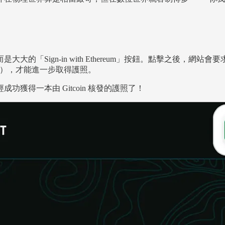
大的「Sign-in with Ethereum」按鈕。點擊之後
sk），才能進一步取得護照。
獲得一本由 Gitcoin 核發的護照了！