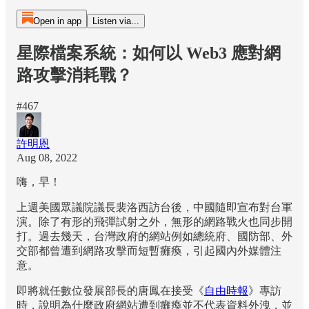
Open in app
Listen via...
星際檔案系統：如何以 Web3 應對網
路攻擊消耗戰？
#467
許明恩
Aug 08, 2022
嗨，早！
上週美國眾議院議長裴洛西訪台後，中國隨即宣布對台軍
演。除了有形的飛彈試射之外，無形的網路戰火也同步開
打。過去幾天，台灣政府的網站例如總統府、國防部、外
交部都曾遭到網路攻擊而短暫癱瘓，引起國內外媒體注
意。
即將就任數位發展部長的唐鳳在接受《
自由時報
》專訪
時，說明為什麼政府網站遭到癱瘓並不代表資料外洩，並