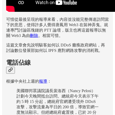
可惜從最後呈現的報導來看，內容並沒能完整傳達訪問當
下的意思，使得許多人覺得唐鳳用 Web3 在裝神弄鬼。就
連專門討論區塊鏈的 PTT 論壇，版主也將這篇報導以無
關 Web3 為由
刪除
。相當可惜。
這篇文章會先說明駭客如何以 DDoS 癱瘓政府網站，再
討論數位發展部如何以 IPFS 應對網路攻擊的消耗戰。
電話佔線
根據中央社上週的
報導
：
美國聯邦眾議院議長裴洛西（Nancy Pelosi）
計劃今天晚間抵台訪問。總統府今天表示下午
約 5 時 15 分起，總統府官網遭受境外 DDoS
攻擊，攻擊流量為平日的 200 倍，導致官網一
度無法顯示。但經總統府處置後，已於 20 分