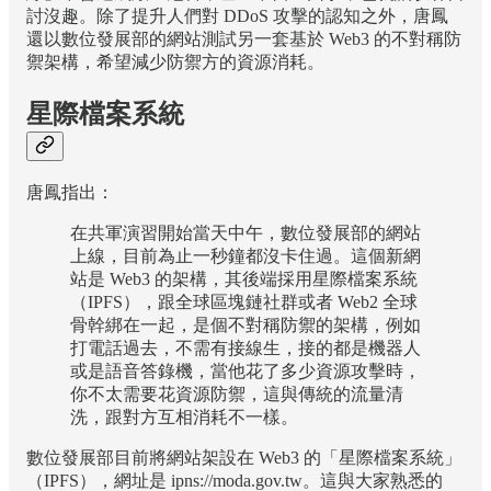
討沒趣。除了提升人們對 DDoS 攻擊的認知之外，唐鳳
還以數位發展部的網站測試另一套基於 Web3 的不對稱防
禦架構，希望減少防禦方的資源消耗。
星際檔案系統
唐鳳指出：
在共軍演習開始當天中午，數位發展部的網站
上線，目前為止一秒鐘都沒卡住過。這個新網
站是 Web3 的架構，其後端採用星際檔案系統
（IPFS），跟全球區塊鏈社群或者 Web2 全球
骨幹綁在一起，是個不對稱防禦的架構，例如
打電話過去，不需有接線生，接的都是機器人
或是語音答錄機，當他花了多少資源攻擊時，
你不太需要花資源防禦，這與傳統的流量清
洗，跟對方互相消耗不一樣。
數位發展部目前將網站架設在 Web3 的「星際檔案系統」
（IPFS），網址是 ipns://moda.gov.tw。這與大家熟悉的