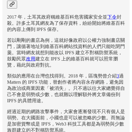
2017 年，土耳其政府稱維基百科危害國家安全並
下令
封
殺。許多土耳其網友為了保存資料，紛紛開始將維基百科
的內容上傳到 IPFS 保存。
若以剛剛的書店為例，這就好像政府以公權力強制書店關
門，讓循著地址到維基百科網站找資料的人們只能吃閉門
羹。當時網友就想到能改以 IPFS 建立不對稱防禦系統，
鼓勵民眾
改用
建立在 IPFS 上的維基百科就可以照常瀏
覽，藉此與政府對抗。
類似的應用在台灣也找得到。2018 年，區塊勢曾介紹
3
過
Matters 的 IPFS 功能，替創作者將內容永存網路，避免因
為政治或商業因素「被消失」。只不過以往大家總覺得自
己不會是弱勢或少數，也就難以理解額外將文章備份到
IPFS 的具體用途。
經過近期的網路攻擊事件，大家會逐漸發現不只有個人是
弱勢。在大國面前，小國也是可以被忽略的少數。而無論
是加密貨幣或是 IPFS，Web3 科技工具都是為弱勢與少數
族群建立的不對稱防禦系統。