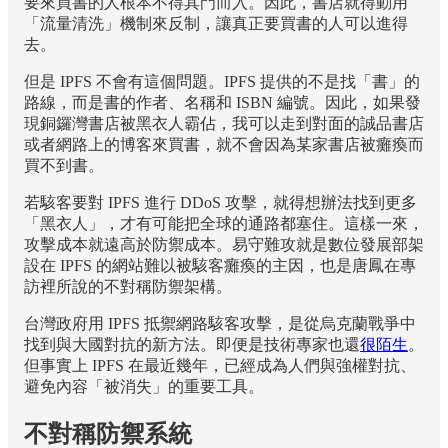
要來買書的人根本不得其門而入。因此，書店就得動用
「流量清洗」機制來反制，讓真正要買書的人可以進得
去。
但是 IPFS 不會有這個問題。IPFS 提供的不是找「書」的
路線，而是書的作者、名稱和 ISBN 編號。因此，如果發
現銅鑼灣書店被黑衣人霸佔，我可以走到對面的誠品書店
或者網路上的博客來買書，就不會因為某家書店被癱瘓而
買不到書。
若駭客要對 IPFS 進行 DDoS 攻擊，就得想辦法找到更多
「黑衣人」，才有可能把全球的通路都塞住。這樣一來，
攻擊成本就遠高於防禦成本。易守難攻就是數位發展部架
設在 IPFS 的網站難以被駭客癱瘓的主因，也是唐鳳在專
訪裡所說的不對稱防禦架構。
台灣政府用 IPFS 抵禦網路駭客攻擊，是從烏克蘭戰爭中
找到與大國對抗的新方法。即便是技術專家也還
很陌生
。
但事實上 IPFS 在最近幾年，已經成為人們與強權對抗、
避免內容「被消失」的重要工具。
不對稱防禦系統