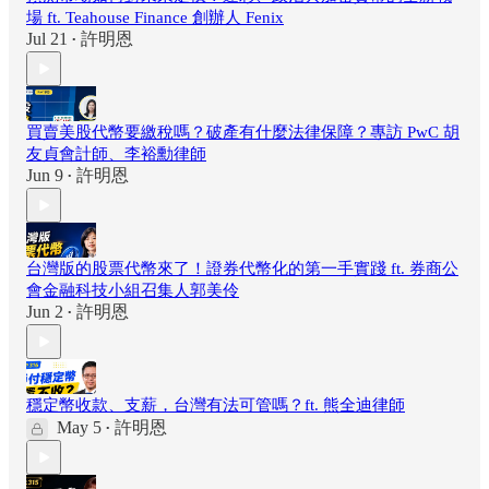
場 ft. Teahouse Finance 創辦人 Fenix
Jul 21
許明恩
•
買賣美股代幣要繳稅嗎？破產有什麼法律保障？專訪 PwC 胡
友貞會計師、李裕勳律師
Jun 9
許明恩
•
台灣版的股票代幣來了！證券代幣化的第一手實踐 ft. 券商公
會金融科技小組召集人郭美伶
Jun 2
許明恩
•
穩定幣收款、支薪，台灣有法可管嗎？ft. 熊全迪律師
May 5
許明恩
•