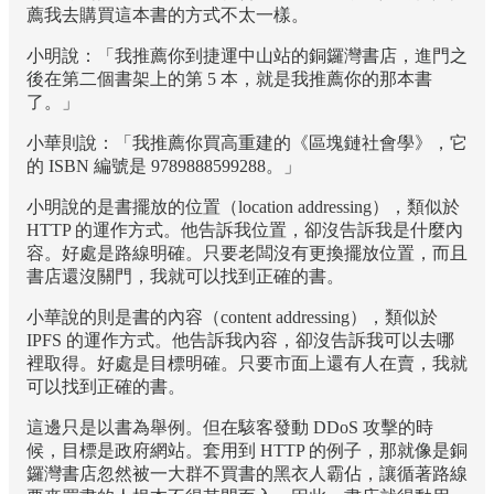
薦我去購買這本書的方式不太一樣。
小明說：「我推薦你到捷運中山站的銅鑼灣書店，進門之
後在第二個書架上的第 5 本，就是我推薦你的那本書
了。」
小華則說：「我推薦你買高重建的《區塊鏈社會學》，它
的 ISBN 編號是 9789888599288。」
小明說的是書擺放的位置（location addressing），類似於
HTTP 的運作方式。他告訴我位置，卻沒告訴我是什麼內
容。好處是路線明確。只要老闆沒有更換擺放位置，而且
書店還沒關門，我就可以找到正確的書。
小華說的則是書的內容（content addressing），類似於
IPFS 的運作方式。他告訴我內容，卻沒告訴我可以去哪
裡取得。好處是目標明確。只要市面上還有人在賣，我就
可以找到正確的書。
這邊只是以書為舉例。但在駭客發動 DDoS 攻擊的時
候，目標是政府網站。套用到 HTTP 的例子，那就像是銅
鑼灣書店忽然被一大群不買書的黑衣人霸佔，讓循著路線