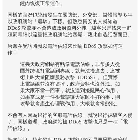
鐘內恢復正常運作。
同樣的狀況也陸續發生在國防部、外交部。媒體報導多半
以政府網站「遭駭」下標。但熟悉資安的人就知道，
DDoS 攻擊並不會造成政府資料外洩，駭客只是找來一群
殭屍電腦以流量把政府網站給塞爆，藉此創造話題而已。
唐鳳在受訪時就以電話佔線來比喻 DDoS 攻擊如何運
作：
這幾天政府網站有點像電話佔線，非常多人從
國外跨境打電話到專線，就無法撥進去，這技
術上叫大量阻斷服務攻擊（DDoS）。但實際
上電話線並沒有壞掉，政府資料也沒外洩。如
果大家不當一回事，就沒達到擾亂民心作用，
如果當成是一件很荒謬讓大家睡不好的事，則
攻擊就會產生心理戰作用，大概就會常態化。
不會有人因為銀行的客服電話佔線，就說銀行被駭客入侵
了。同樣道理，政府網站被 DDoS 攻擊也只是一種「電
話佔線」。
換句話說，駭客發動 DDoS 攻擊目的不是要竊取政府與