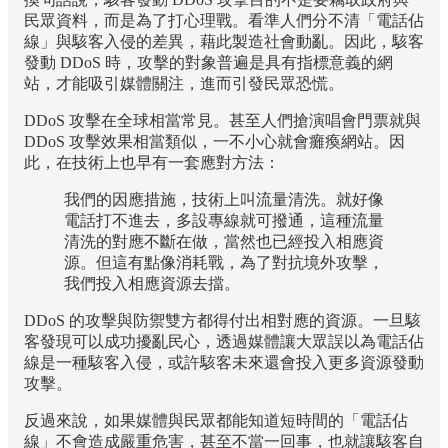
民眾資料，而是為了打心理戰。看準人們分不清「電話佔
線」與駭客入侵的差異，藉此製造社會動亂。因此，駭客
發動 DDoS 時，攻擊的對象普遍是具有指標意義的網
站，才能吸引媒體關注，進而引發民眾恐慌。
DDoS 攻擊在全球相當常見。甚至人們搶演唱會門票就與
DDoS 攻擊效果相當類似，一不小心就會癱瘓網站。因
此，在技術上也早有一套應對方法：
我們的因應措施，技術上叫流量清洗。就好像
電話打不進去，多設專線就可撥通，這種流量
清洗的對應不斷在做，當然也已經投入相應資
源。但這有點像消耗戰，為了對抗境外攻擊，
我們投入相應資源去擋。
DDoS 的攻擊與防禦雙方都得付出相對應的資源。一旦駭
客發現可以成功擾亂民心，透過媒體讓大眾誤以為電話佔
線是一種駭客入侵，或許駭客未來還會投入更多資源發動
攻擊。
反過來說，如果媒體與民眾都能知道短時間的「電話佔
線」不會造成嚴重危害，甚至不當一回事，也就讓駭客自