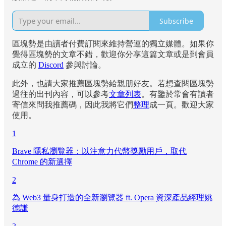
Subscribe
區塊勢是由讀者付費訂閱來維持營運的獨立媒體。如果你
覺得區塊勢的文章不錯，歡迎你分享這篇文章或是到會員
成立的
Discord
參與討論。
此外，也請大家推薦區塊勢給親朋好友。若想查閱區塊勢
過往的出刊內容，可以參考
文章列表
。有鑒於常會有讀者
寄信來問我推薦碼，因此我將它們
整理
成一頁。歡迎大家
使用。
1
Brave 隱私瀏覽器：以注意力代幣獎勵用戶，取代
Chrome 的新選擇
2
為 Web3 量身打造的全新瀏覽器 ft. Opera 資深產品經理姚
德謙