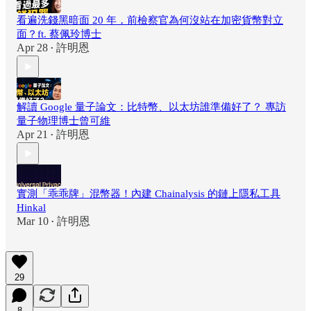
看遍洗錢黑暗面 20 年，前檢察官為何沒站在加密貨幣對立
面？ft. 蔡佩玲博士
Apr 28
許明恩
•
解讀 Google 量子論文：比特幣、以太坊誰準備好了？ 專訪
量子物理博士曾可維
Apr 21
許明恩
•
實測「乖乖牌」混幣器！內建 Chainalysis 的鏈上隱私工具
Hinkal
Mar 10
許明恩
•
29
8