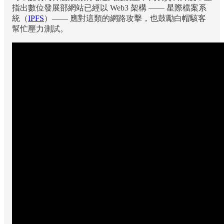
指出數位發展部網站已經以 Web3 架構 —— 星際檔案系
統（
IPFS
）—— 應對這類的網路攻擊，也鼓勵白帽駭客
幫忙壓力測試。