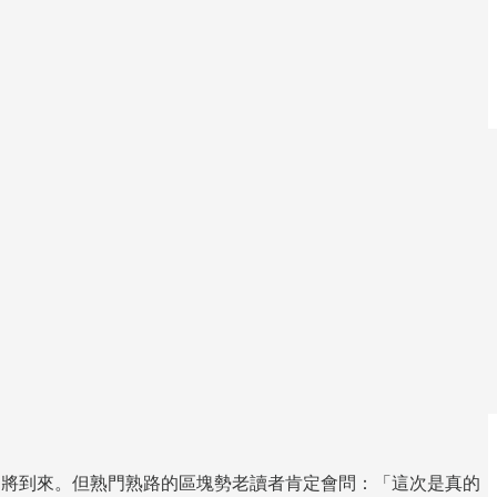
大升級即將到來。但熟門熟路的區塊勢老讀者肯定會問：「這次是真的