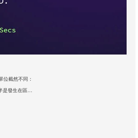
單位截然不同：
減半是發生在區…