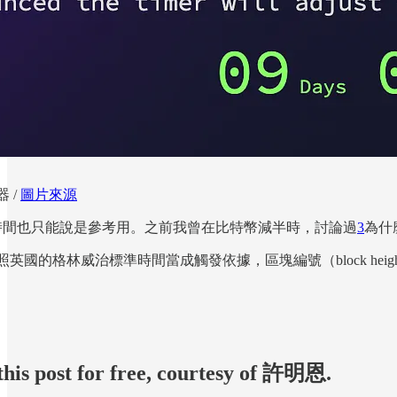
 /
圖片來源
時間也只能說是參考用。之前我曾在比特幣減半時，討論過
3
為什
英國的格林威治標準時間當成觸發依據，區塊編號（block he
this post for free, courtesy of 許明恩.