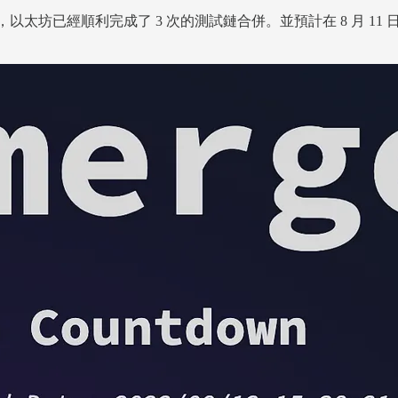
太坊已經順利完成了 3 次的測試鏈合併。並預計在 8 月 11