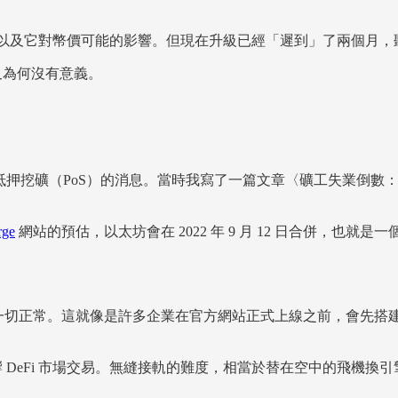
以及它對幣價可能的影響。但現在升級已經「遲到」了兩個月，
叉為何沒有意義。
級到抵押挖礦（PoS）的消息。當時我寫了一篇文章〈礦工失業倒
rge
網站的預估，以太坊會在 2022 年 9 月 12 日合併，
保功能一切正常。這就像是許多企業在官方網站正式上線之前，會先
DeFi 市場交易。無縫接軌的難度，相當於替在空中的飛機換