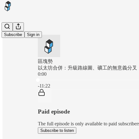
Subscribe
Sign in
區塊勢
以太坊合併：升級路線圖、礦工的無意義分叉
0:00
Current time: 0:00 / Total time: -11:22
-11:22
Paid episode
The full episode is only available to paid subscr
Subscribe to listen