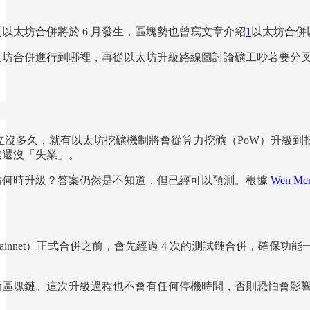
以太坊合併將於 6 月發生，區塊勢也曾寫文章介紹
1
以太坊合併
太坊合併進行到哪裡，再從以太坊升級路線圖討論礦工吵著要分
勢才剛成立沒多久，就有以太坊挖礦機制將會從算力挖礦（PoW）升
然還沒「失業」。
坊何時升級？答案仍然是不知道，但已經可以預測。根據
Wen Me
。
ainnet）正式合併之前，會先經過 4 次的測試鏈合併，確
區塊鏈。這次升級過程也不會有任何停機時間，否則恐怕會影響 