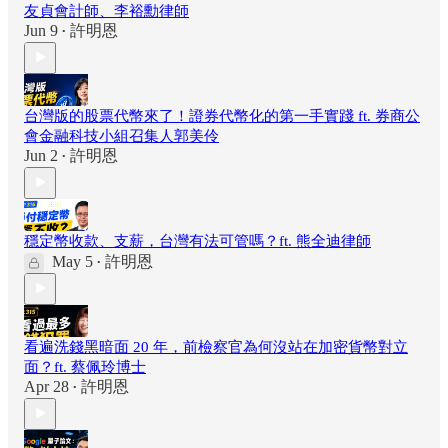
友貞會計師、李裕勳律師
Jun 9
許明恩
•
台灣版的股票代幣來了！證券代幣化的第一手實踐 ft. 券商公
會金融科技小組召集人郭美伶
Jun 2
許明恩
•
穩定幣收款、支薪，台灣有法可管嗎？ft. 熊全迪律師
May 5
許明恩
•
看遍洗錢黑暗面 20 年，前檢察官為何沒站在加密貨幣對立
面？ft. 蔡佩玲博士
Apr 28
許明恩
•