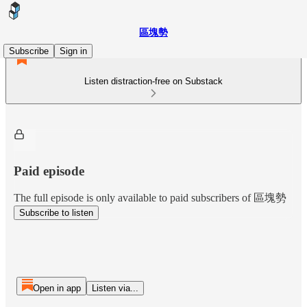
區塊勢
Subscribe
Sign in
Listen distraction-free on Substack
Paid episode
The full episode is only available to paid subscribers of 區塊勢
Subscribe to listen
Open in app
Listen via...