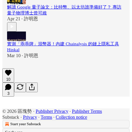
解讀 Google 量子論文：比特幣、以太坊誰準備好了？ 專訪
量子物理博士曾可維
Apr 21
許明恩
•
實測「乖乖牌」混幣器！內建 Chainalysis 的鏈上隱私工具
Hinkal
Mar 10
許明恩
•
10
3
© 2026 區塊勢
·
Publisher Privacy
∙
Publisher Terms
Substack
·
Privacy
∙
Terms
∙
Collection notice
Start your Substack