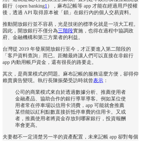
銀行（open banking
1
），麻布記帳等 app 才能在經過用戶授權
後，透過 API 取得原本被「鎖」在銀行內的個人交易資料。
推動開放銀行並不容易，光是技術的標準化就是一項大工程。
因此，開放銀行不僅分為
三階段
實施，也得在過程中協調政
府、金融機構和第三方業者的利益。
台灣從 2019 年發展開放銀行至今，才正要進入第二階段的
「客戶資料查詢」而已。距離最終讓人們可以直接在非銀行
app 內動用帳戶資金，還有很長的路要走。
其次，是商業模式的問題。麻布記帳的服務這麼方便，卻得仰
賴賣廣告變現。執行長陳振榮受訪時就曾
表示
：
公司的商業模式來自於透過數據分析、推薦使用者
金融產品、協助合作的銀行導單導客。例如某位使
用者常在停車場以信用卡消費，app 可能就會推薦
某些能以紅利點數直接折抵停車費的信用卡。又或
者，推薦使用者將資金存放到哪家銀行，投資報酬
率會更高。
夫妻都不一定清楚另一半的資產配置，未來記帳 app 卻對每個