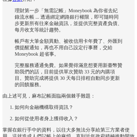
理財第一步「無需記帳」Moneybook 為你省去紀
錄流水帳 ... 透過綁定網路銀行權限，即可隨時同
步更新所有往來金融資訊，並提供完整資產負債、
每月收支等統計趨勢。
帳戶有大筆金額異動、被收信用卡年費了、外匯到
價提醒通知，再也不用自己設定行事曆，交給
Moneybook 超省事。
完整服務通通免費。如果覺得滿意想要用新臺幣贊
助我們的話，目前提供單次贊助 33 元的內購項
目。贊助完成將提供 30 天每日排程自動同步更新
的回饋服務。
由上述可見，麻布記帳面臨兩個棘手難題：
如何向金融機構取得資訊？
如何從使用者身上獲得收入？
掌握在銀行手中的資料，以往大多無法分享給第三方業者使
用。這就造成人們記帳上的麻煩。直到近年政府積極推動開放