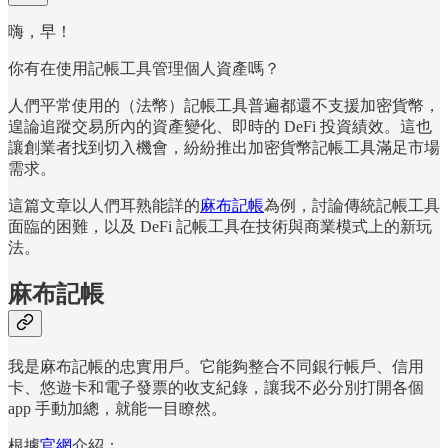
嗨，早！
你有在使用記帳工具管理個人資產嗎？
人們平常使用的（法幣）記帳工具普遍都還不支援加密貨幣，
遑論追蹤交易所內的資產變化、即時的 DeFi 投資績效。這也
讓創業者找到切入機會，紛紛推出加密貨幣記帳工具滿足市場
需求。
這篇文章以人們耳熟能詳的
麻布記帳
為例，討論傳統記帳工具
面臨的困難，以及 DeFi 記帳工具在技術與商業模式上的新玩
法。
麻布記帳
我是麻布記帳的忠實用戶。它能夠整合不同銀行帳戶、信用
卡、悠遊卡和電子發票的收支紀錄，讓我不必分別打開各個
app 手動加總，就能一目瞭然。
根據
官網
介紹：