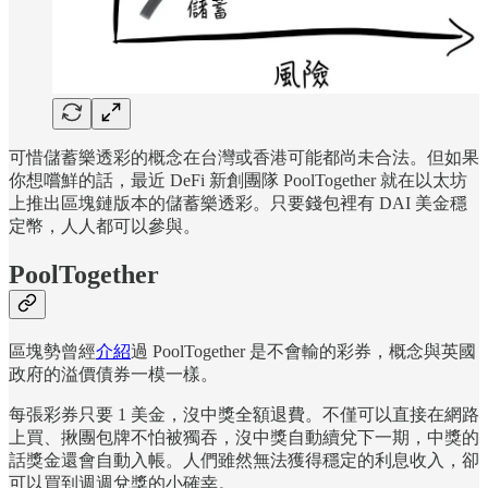
可惜儲蓄樂透彩的概念在台灣或香港可能都尚未合法。但如果
你想嚐鮮的話，最近 DeFi 新創團隊 PoolTogether 就在以太坊
上推出區塊鏈版本的儲蓄樂透彩。只要錢包裡有 DAI 美金穩
定幣，人人都可以參與。
PoolTogether
區塊勢曾經
介紹
過 PoolTogether 是不會輸的彩券，概念與英國
政府的溢價債券一模一樣。
每張彩券只要 1 美金，沒中獎全額退費。不僅可以直接在網路
上買、揪團包牌不怕被獨吞，沒中獎自動續兌下一期，中獎的
話獎金還會自動入帳。人們雖然無法獲得穩定的利息收入，卻
可以買到週週兌獎的小確幸。