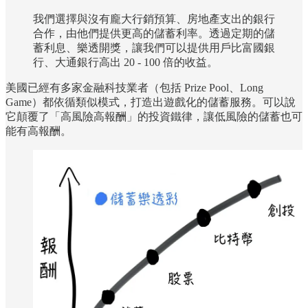
我們選擇與沒有龐大行銷預算、房地產支出的銀行
合作，由他們提供更高的儲蓄利率。透過定期的儲
蓄利息、樂透開獎，讓我們可以提供用戶比富國銀
行、大通銀行高出 20 - 100 倍的收益。
美國已經有多家金融科技業者（包括 Prize Pool、Long
Game）都依循類似模式，打造出遊戲化的儲蓄服務。可以說
它顛覆了「高風險高報酬」的投資鐵律，讓低風險的儲蓄也可
能有高報酬。