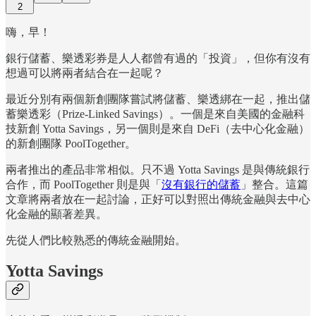
2
嗨，早！
銀行儲蓄、樂透彩券是人人都曾有過的「投資」，但你有沒有
想過可以將兩者結合在一起呢？
最近分別有兩個新創團隊嘗試將儲蓄、樂透綁在一起，推出儲
蓄樂透彩（Prize-Linked Savings）。一個是來自美國的金融科
技新創 Yotta Savings，另一個則是來自 DeFi（去中心化金融）
的新創團隊 PoolTogether。
兩者推出的產品非常相似。只不過 Yotta Savings 是與傳統銀行
合作，而 PoolTogether 則是與「
沒有銀行的儲蓄
」整合。這篇
文章將兩者放在一起討論，正好可以對照出傳統金融與去中心
化金融的顯著差異。
先從人們比較熟悉的傳統金融開始。
Yotta Savings