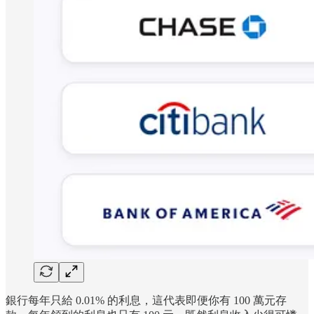
銀行每年只給 0.01% 的利息，這代表即便你有 100 萬元存