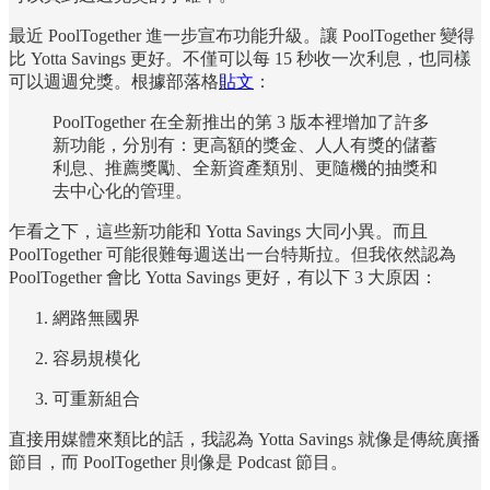
最近 PoolTogether 進一步宣布功能升級。讓 PoolTogether 變得
比 Yotta Savings 更好。不僅可以每 15 秒收一次利息，也同樣
可以週週兌獎。根據部落格
貼文
：
PoolTogether 在全新推出的第 3 版本裡增加了許多
新功能，分別有：更高額的獎金、人人有獎的儲蓄
利息、推薦獎勵、全新資產類別、更隨機的抽獎和
去中心化的管理。
乍看之下，這些新功能和 Yotta Savings 大同小異。而且
PoolTogether 可能很難每週送出一台特斯拉。但我依然認為
PoolTogether 會比 Yotta Savings 更好，有以下 3 大原因：
網路無國界
容易規模化
可重新組合
直接用媒體來類比的話，我認為 Yotta Savings 就像是傳統廣播
節目，而 PoolTogether 則像是 Podcast 節目。