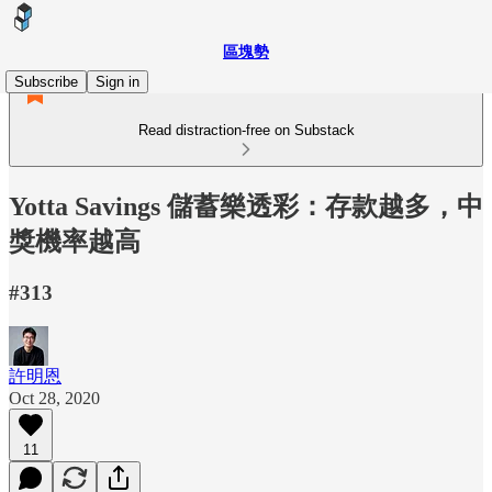
區塊勢
Subscribe
Sign in
Read distraction-free on Substack
Yotta Savings 儲蓄樂透彩：存款越多，中
獎機率越高
#313
許明恩
Oct 28, 2020
11