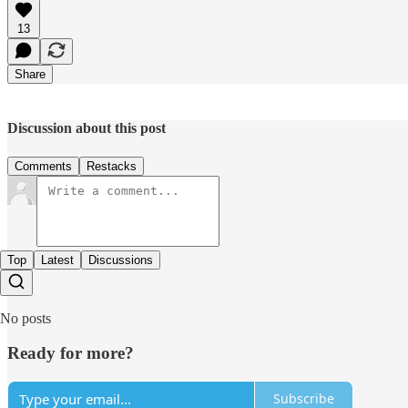
13
Share
Discussion about this post
Comments
Restacks
Top
Latest
Discussions
No posts
Ready for more?
Subscribe