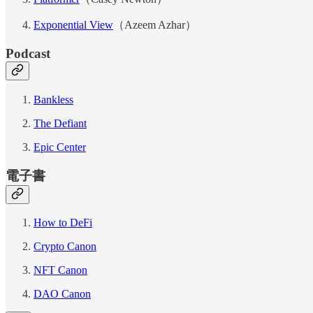
Exponential View
（Azeem Azhar）
Podcast
Bankless
The Defiant
Epic Center
電子書
How to DeFi
Crypto Canon
NFT Canon
DAO Canon