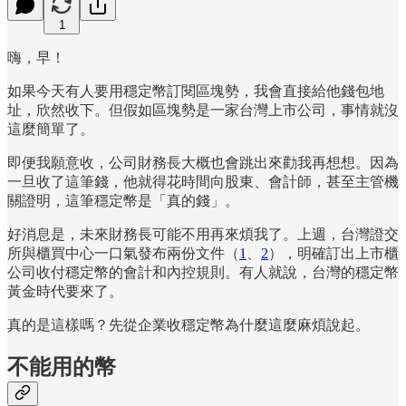
1
嗨，早！
如果今天有人要用穩定幣訂閱區塊勢，我會直接給他錢包地
址，欣然收下。但假如區塊勢是一家台灣上市公司，事情就沒
這麼簡單了。
即便我願意收，公司財務長大概也會跳出來勸我再想想。因為
一旦收了這筆錢，他就得花時間向股東、會計師，甚至主管機
關證明，這筆穩定幣是「真的錢」。
好消息是，未來財務長可能不用再來煩我了。上週，台灣證交
所與櫃買中心一口氣發布兩份文件（
1
、
2
），明確訂出上市櫃
公司收付穩定幣的會計和內控規則。有人就說，台灣的穩定幣
黃金時代要來了。
真的是這樣嗎？先從企業收穩定幣為什麼這麼麻煩說起。
不能用的幣