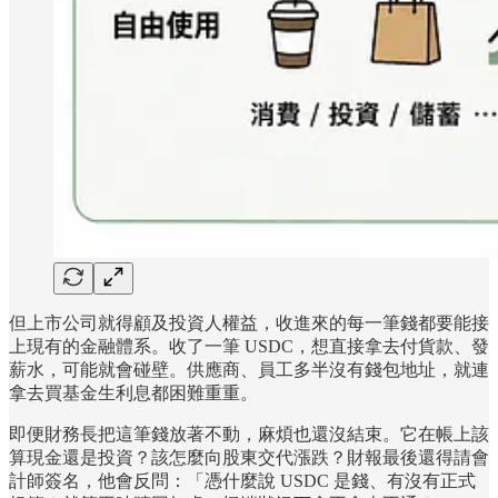
但上市公司就得顧及投資人權益，收進來的每一筆錢都要能接
上現有的金融體系。收了一筆 USDC，想直接拿去付貨款、發
薪水，可能就會碰壁。供應商、員工多半沒有錢包地址，就連
拿去買基金生利息都困難重重。
即便財務長把這筆錢放著不動，麻煩也還沒結束。它在帳上該
算現金還是投資？該怎麼向股東交代漲跌？財報最後還得請會
計師簽名，他會反問：「憑什麼說 USDC 是錢、有沒有正式