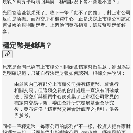
規範？就算平時贖回無虞，極端狀況下會不會走不通？」
光回答這些就煩死了。收下一筆「動不了的錢」，對上市公司
反而是負擔。而證交所和櫃買中心，正是決定上市櫃公司該如
何做帳的規則制定者。上週他們發布指引，總算幫穩定幣解
套。
穩定幣是錢嗎？
原來是台灣已經有上市櫃公司開始拿穩定幣做生意，卻因為缺
乏明確規範，只能自行決定財報如何認列。根據文件說明：
由於國內已有部分上市櫃公司持有穩定幣、或進行
相關交易，但這類交易的會計處理一直沒有明確做
法，證交所與櫃買中心便蒐集了上市櫃公司常見的
穩定幣交易型態，委由會計研究發展基金會研究
後，發布這份「穩定幣交易會計處理之指引」供各
界參考。
同樣一筆穩定幣，每家公司的認列都不一樣。投資人把各家財
報擺在一起，反而無從判斷哪家公司比較值錢、哪家風險更