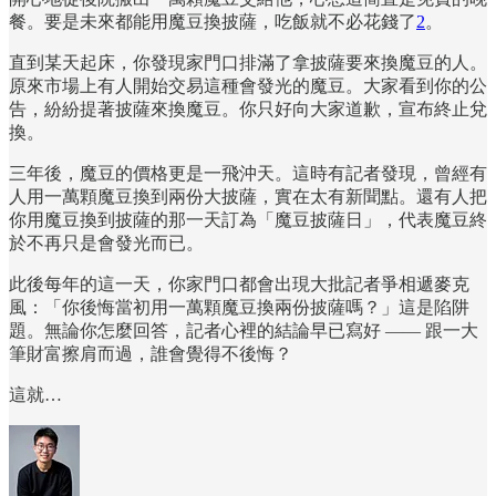
餐。要是未來都能用魔豆換披薩，吃飯就不必花錢了
2
。
直到某天起床，你發現家門口排滿了拿披薩要來換魔豆的人。
原來市場上有人開始交易這種會發光的魔豆。大家看到你的公
告，紛紛提著披薩來換魔豆。你只好向大家道歉，宣布終止兌
換。
三年後，魔豆的價格更是一飛沖天。這時有記者發現，曾經有
人用一萬顆魔豆換到兩份大披薩，實在太有新聞點。還有人把
你用魔豆換到披薩的那一天訂為「魔豆披薩日」，代表魔豆終
於不再只是會發光而已。
此後每年的這一天，你家門口都會出現大批記者爭相遞麥克
風：「你後悔當初用一萬顆魔豆換兩份披薩嗎？」這是陷阱
題。無論你怎麼回答，記者心裡的結論早已寫好 —— 跟一大
筆財富擦肩而過，誰會覺得不後悔？
這就…