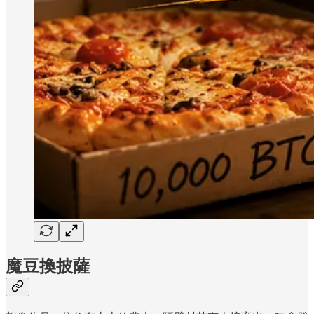
魔豆換披薩