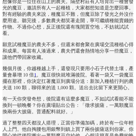
想像你是一位住在山上的農夫。隔壁村莊有人培育出一種會發
光的魔豆，邀請所有人一起種植，大家都想知道是怎麼回事。
對有經驗的農夫來說，種魔豆不難，但魔豆除了發光之外沒什
麼用途。聽完後，多數農夫都笑著走開，寧可繼續種能賣錢的
作物。不過你心想，反正後院還有塊閒置空地，不妨就試試
看。
願意試種魔豆的農夫不多，但週末都會聚在廣場交流種植心得
和成果。每當有人湊過來，農夫們還會熱情地分享一些魔豆，
讓他們帶回家收藏。
幾個月後，你越種越上手，還發現只要用小石子代替土壤，產
量會暴增 10 倍
1
。魔豆很快就堆滿後院。看著一袋又一袋魔豆
擺在那裡，你決定扛著魔豆到廣場分送：新加入種植行列的農
夫送 100 顆，聊得來的送 1,000 顆。送出去比留下來更開心。
有一天你突發奇想，後院還有這麼多魔豆，不如試試看能不能
換到一頓晚餐？你在廣場貼出公告：「徵求披薩，一萬顆魔豆
換兩份大披薩。普通配料就好。」
過了整整四天都沒人搭理，正當你準備加碼，終於有一位年輕
人上門。他自掏腰包用銀幣到鎮上買了兩份披薩送到你家。你
開心地從後院搬出一萬顆魔豆交給他，心想這簡直是免費的晚