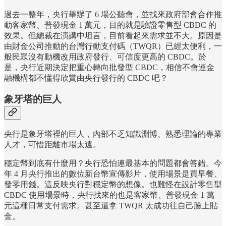
過去一整年，央行舉辦了 6 場公聽會，並找來政府部會合作推
動客家幣、普發現金 1 萬元，目的就是驗證零售型 CBDC 的
效果。但總裁在演講中坦言，目前看起來需求並不大。原因是
由財金公司推動的台灣行動支付碼（TWQR）已經太便利，一
般民眾沒有動機改用政府發行、可信度更高的 CBDC。於
是，央行近期決定把重心轉向批發型 CBDC，相信不會連金
融機構都不懂得欣賞由央行發行的 CBDC 吧？
象牙塔的巨人
央行是象牙塔裡的巨人，內部不乏知識淵博、熟悉理論的專業
人才，可惜距離市場太遠。
穩定幣到底有什麼用？央行恐怕連最基本的問題都會答錯。今
年 4 月央行推出的數位新台幣宣傳影片，使用場景是買早餐、
發零用錢。這反映央行對穩定幣的想像。也難怪在設計零售型
CBDC 使用場景時，央行找來的也是客家幣、普發現金 1 萬
元這種日常支付需求。甚至還拿 TWQR 太成功往自己臉上貼
金。