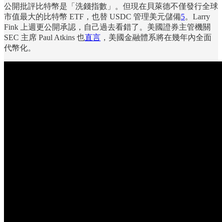
公開批評比特幣是「洗錢指數」。但現在貝萊德不僅發行全球
市值最大的比特幣 ETF，也替 USDC 管理美元儲備
5
。Larry
Fink 上週更公開承認，自己過去看錯了。美國證券主管機關
SEC 主席 Paul Atkins 也
直言
，美國金融體系將在幾年內全面
代幣化。