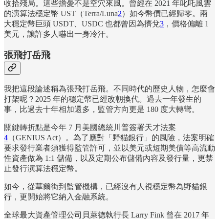
收拾殘局。這些擔憂不是空穴來風。曾經在 2021 年叱吒風雲
的演算法穩定幣 UST（Terra/Luna
2
）如今幣價已經歸零。兩
大穩定幣巨頭 USDT、USDC 也都曾因為擠兌
3
，價格偏離 1
美元，讓許多人嚇出一身冷汗。
張飛打岳飛
我把這段論述稱為張飛打岳飛。不同時代的歷史人物，怎麼會
打架呢？2025 年的穩定幣已經改朝換代。過去一年發生的
事，比過去十年相加還多，監管方向更是 180 度大轉彎。
關鍵轉折點是今年 7 月美國總統川普簽署天才法案
4
（GENIUS Act）。為了應對「野貓銀行」的風險，法案明確
要求發行業者須獲得監管許可，並以美元或短期美債等高流動
性資產做為 1:1 儲備，以及定期公布儲備內容及發行量，更禁
止發行演算法穩定幣。
如今，從華爾街到監管機構，已經沒有人視穩定幣為野貓銀
行，更開始將它納入金融系統。
全球最大資產管理公司貝萊德執行長 Larry Fink 曾在 2017 年