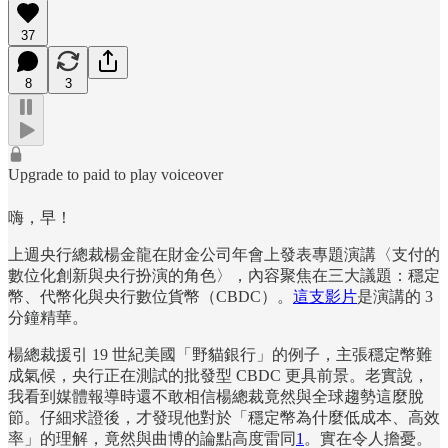
37
8
3
Upgrade to paid to play voiceover
嗨，早！
上週央行總裁楊金龍在財金公司年會上發表專題演講〈支付的
數位化創新與央行扮演的角色〉，內容聚焦在三大議題：穩定
幣、代幣化與央行數位貨幣（CBDC）。
這支影片
是演講的 3
分鐘精華。
楊總裁援引 19 世紀美國「野貓銀行」的例子，主張穩定幣難
成氣候，央行正在測試的批發型 CBDC 更具前景。老實說，
我看到媒體報導時還不敢相信楊總裁竟然與全球趨勢這麼脫
節。仔細求證後，才發現他對於「穩定幣為什麼低成本、高效
率」的理解，竟然與曲博的論點高度雷同
1
。實在令人擔憂。