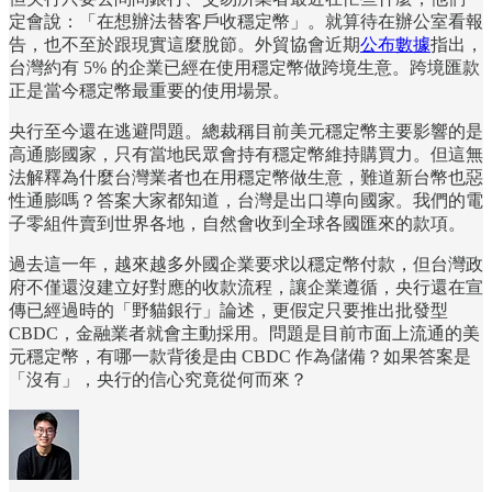
定會說：「在想辦法替客戶收穩定幣」。就算待在辦公室看報
告，也不至於跟現實這麼脫節。外貿協會近期
公布數據
指出，
台灣約有 5% 的企業已經在使用穩定幣做跨境生意。跨境匯款
正是當今穩定幣最重要的使用場景。
央行至今還在逃避問題。總裁稱目前美元穩定幣主要影響的是
高通膨國家，只有當地民眾會持有穩定幣維持購買力。但這無
法解釋為什麼台灣業者也在用穩定幣做生意，難道新台幣也惡
性通膨嗎？答案大家都知道，台灣是出口導向國家。我們的電
子零組件賣到世界各地，自然會收到全球各國匯來的款項。
過去這一年，越來越多外國企業要求以穩定幣付款，但台灣政
府不僅還沒建立好對應的收款流程，讓企業遵循，央行還在宣
傳已經過時的「野貓銀行」論述，更假定只要推出批發型
CBDC，金融業者就會主動採用。問題是目前市面上流通的美
元穩定幣，有哪一款背後是由 CBDC 作為儲備？如果答案是
「沒有」，央行的信心究竟從何而來？