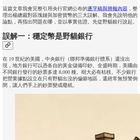
這篇文章我會完整引用央行官網公布的
逐字稿與簡報內容
，整
理出楊總裁對區塊鏈與加密貨幣的三大誤解。我會先說明他的
論點，再指出問題在哪，並以事實佐證。先從野貓銀行說起。
誤解一：穩定幣是野貓銀行
在 19 世紀的美國，中央銀行（聯邦準備銀行體系）還沒出
現，地方銀行可以憑各自的黃金儲備印鈔。全盛時期，美國由
不同銀行發行的鈔票多達 8,000 種。樹大必有枯枝。不少銀行
把營業據點設立在只有野貓出沒的偏僻地區，還經常無預警倒
閉，讓人們手上的鈔票變成廢紙。