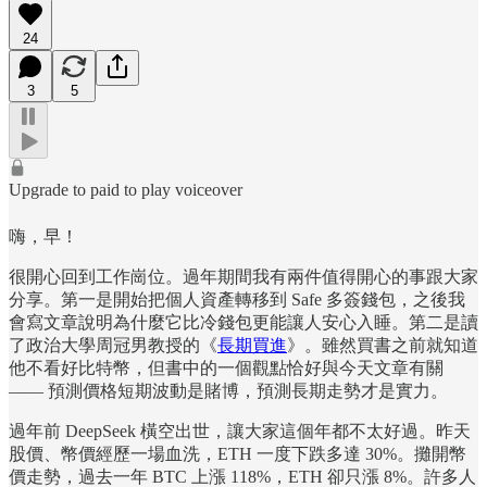
24
3
5
Upgrade to paid to play voiceover
嗨，早！
很開心回到工作崗位。過年期間我有兩件值得開心的事跟大家
分享。第一是開始把個人資產轉移到 Safe 多簽錢包，之後我
會寫文章說明為什麼它比冷錢包更能讓人安心入睡。第二是讀
了政治大學周冠男教授的《
長期買進
》。雖然買書之前就知道
他不看好比特幣，但書中的一個觀點恰好與今天文章有關
—— 預測價格短期波動是賭博，預測長期走勢才是實力。
過年前 DeepSeek 橫空出世，讓大家這個年都不太好過。昨天
股價、幣價經歷一場血洗，ETH 一度下跌多達 30%。攤開幣
價走勢，過去一年 BTC 上漲 118%，ETH 卻只漲 8%。許多人