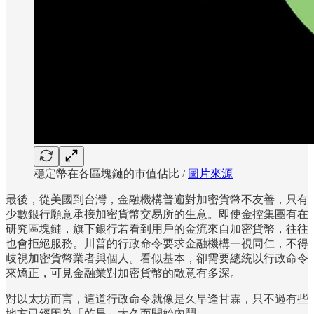
穩定幣在各區塊鏈的市值佔比 /
圖片來源
最後，從美國到台灣，金融機構普遍對加密貨幣不友善，只有
少數銀行願意承接加密貨幣交易所的生意。即使金控集團有在
研究區塊鏈，旗下銀行若看到用戶的金流來自加密貨幣，往往
也會拒絕服務。川普的行政命令要求金融機構一視同仁，不得
歧視加密貨幣業者與個人。看似基本，卻需要總統以行政命令
來矯正，可見金融業對加密貨幣的敵意有多深。
對以太坊而言，這道行政命令就像是久旱逢甘霖，只不過有些
地方已經因為「乾旱」太久而開始內鬥。