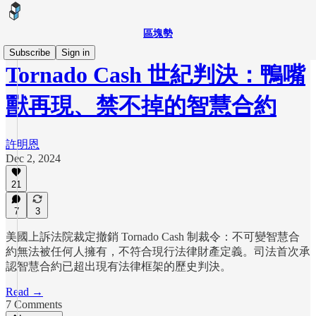
區塊勢
Subscribe
Sign in
Tornado Cash 世紀判決：鴨嘴
獸再現、禁不掉的智慧合約
許明恩
Dec 2, 2024
21
7
3
美國上訴法院裁定撤銷 Tornado Cash 制裁令：不可變智慧合
約無法被任何人擁有，不符合現行法律財產定義。司法首次承
認智慧合約已超出現有法律框架的歷史判決。
Read →
7 Comments