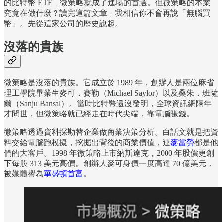
的比特幣 ETF，微策略就成了進場的首選。但微策略的本業
究竟在做什麼？讀完這篇文章，我相信你不會再說「無腦買
幣」。先從這家公司的歷史說起。
沒落的貴族
微策略是沒落的貴族。它成立於 1989 年，創辦人是兩位麻省
理工學院畢業生麥可．賽勒（Michael Saylor）以及桑朱．班薩
爾（Sanju Bansal）。當時比特幣還沒發明，全球資訊網隔年
才問世，但微策略就已經走在時代尖端，靠電腦賺錢。
微策略透過資料探勘替企業做商業決策分析。白話文就是把資
料交給電腦跑模擬，挖掘出背後的商業價值，連
麥當勞
都是他
們的大客戶。1998 年微策略上市納斯達克，2000 年股價更創
下每股 313 美元高價。創辦人麥可身價一度高達 70 億美元，
被媒體譽為
華盛頓首富
。