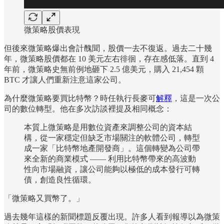
微策略股價表現
但後來微策略爆出會計醜聞，股價一去不復返。過去二十幾
年，微策略股價都在 10 美元左右徘徊，存在感低落。直到 4
年前，微策略史無前例地砸下 2.5 億美元，購入 21,454 顆
BTC 才讓人們重新注意這家公司。
為什麼微策略要買比特幣？時任執行長麥可
解釋
，這是一次公
司的數位轉型。他在多次訪談裡提及相同概念：
本質上微策略是用數位資產來調整公司的資本結
構，從一家穩定但缺乏市場關注的軟體公司，轉型
成一家「比特幣地產開發商」。這個轉變為公司帶
來全新的商業模式 —— 利用比特幣帶來的高波動
性向市場融資，讓公司能夠以極低的成本發行可轉
債，創造良性循環。
「微策略又買幣了。」
過去幾年這樣的新聞標題反覆出現。許多人看到報導以為微策