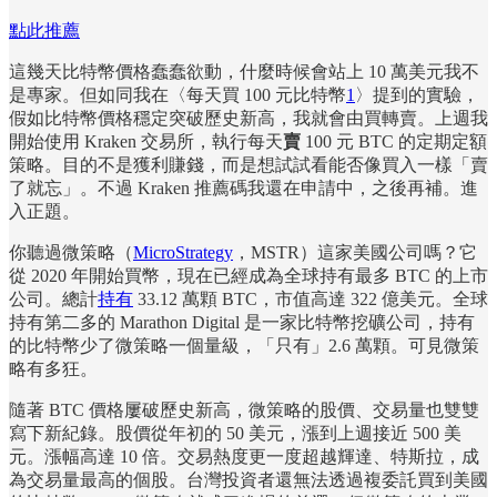
點此推薦
這幾天比特幣價格蠢蠢欲動，什麼時候會站上 10 萬美元我不
是專家。但如同我在〈每天買 100 元比特幣
1
〉提到的實驗，
假如比特幣價格穩定突破歷史新高，我就會由買轉賣。上週我
開始使用 Kraken 交易所，執行每天
賣
100 元 BTC 的定期定額
策略。目的不是獲利賺錢，而是想試試看能否像買入一樣「賣
了就忘」。不過 Kraken 推薦碼我還在申請中，之後再補。進
入正題。
你聽過微策略（
MicroStrategy
，MSTR）這家美國公司嗎？它
從 2020 年開始買幣，現在已經成為全球持有最多 BTC 的上市
公司。總計
持有
33.12 萬顆 BTC，市值高達 322 億美元。全球
持有第二多的 Marathon Digital 是一家比特幣挖礦公司，持有
的比特幣少了微策略一個量級，「只有」2.6 萬顆。可見微策
略有多狂。
隨著 BTC 價格屢破歷史新高，微策略的股價、交易量也雙雙
寫下新紀錄。股價從年初的 50 美元，漲到上週接近 500 美
元。漲幅高達 10 倍。交易熱度更一度超越輝達、特斯拉，成
為交易量最高的個股。台灣投資者還無法透過複委託買到美國