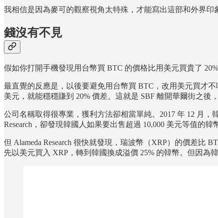
我相信是因為麥可的觀察視角太特殊，才能寫出這部和外界印象
錢沒有不見
假如你打開手機發現用台幣買 BTC 的價格比用美元買貴了 20
最直覺的反應是，以後要避免用台幣買 BTC，改用美元買才
美元，就能穩穩賺到 20% 價差。這就是 SBF 離開華爾街之後，成立的
公司名稱取得很專業，獲利方法卻相當單純。2017 年 12 月，
Research，卻發現韓國人如果要出售超過 10,000 美元等值的
但 Alameda Research 很快就發現，瑞波幣（XRP）的價
先以美元買入 XRP，轉到韓國換成溢價 25% 的韓幣。但因