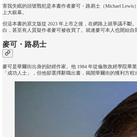
害我失眠的頭號戰犯是本書作者麥可・路易士（Michael L
上大銀幕。
但這本書的原文版從 2023 年上市之後，在網路上就爭議不斷。搜尋
白，甚至有人質疑作者麥可被收買了。就連麥可本人也開始自
麥可・路易士
麥可是華爾街出身的財經作家。他 1984 年從倫敦政經學院畢業
「成功人士」，但他卻選擇辭職出書，揭開華爾街的獲利方程