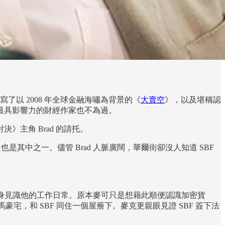
了以 2008 年全球金融海嘯為背景的《
大賣空
》，以及堪稱認
最具影響力的財經作家也不為過。
主角 Brad 的請托。
也是其中之一。儘管 Brad 人脈廣闊，華爾街卻沒人知道 SBF
可以貼身見識他的工作日常。原本麥可只是想藉此順便認識加密貨
哈馬豪宅，和 SBF 同住一個屋簷下。麥克更親眼見證 SBF 簽下法