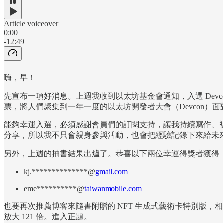
Article voiceover
0:00
-12:49
嗨，早！
先宣布一項好消息。上週我收到以太坊基金會通知，入選 Devco
票，將人們聚集到一年一度的以太坊開發者大會（Devcon）面對
能夠幸運入選，必須感謝會員們的訂閱支持，讓我持續寫作、被
分享，所以我不只會親身參與活動，也會把經驗記錄下來給未
另外，上週的抽書結果出爐了。恭喜以下兩位幸運得獎者獲得《Read
kj.**************@
gmail.com
eme**********@
taiwanmobile.com
也要再次推薦博客來隨書附贈的 NFT 生成式藝術卡特別版，相當
放大 121 倍。進入正題。