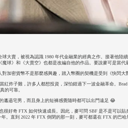
球大賣，被視為認識 1980 年代金融業的經典之作。接著他陸續寫
《魔球》和《大賣空》也都是改編自他的作品。要說麥可是當代
對加密貨幣不是那麼感興趣，踏入幣圈的契機是受到《快閃大對決》
場的當紅炸子雞，許多人都想投資，深怕錯過下一波金融革命。Brad 
是真的可靠。
來的邋遢宅男，而且身上的短褲感覺隨時都可以出門遠足 😂
也很好奇 FTX 如何快速成長。因此，麥可問 SBF 是不是
年。直到 2022 年 FTX 倒閉的那一刻，麥可都還在 FTX 的巴