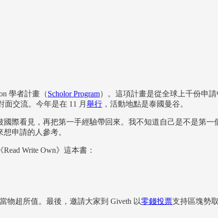
n 學者計畫（
Scholor Program
）。這項計畫是從全球上千份申請中
面交流。今年是在 11 月
舉行
，活動地點是泰國曼谷。
國際看見，再把第一手經驗帶回來。我不知道自己是不是第一個入選
來想申請的人參考。
 Write Own》這本書：
物超所值。最後，邀請大家到 Giveth 以
零錢投票
支持區塊勢取