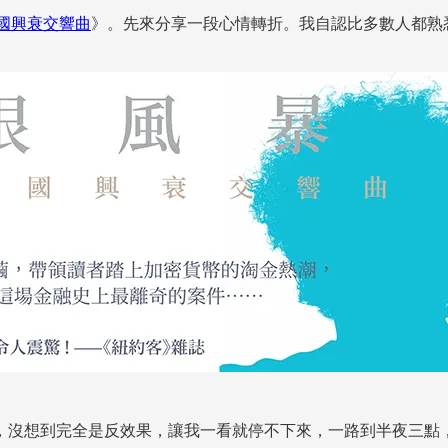
帝國興衰交響曲
》。先來分享一段心情轉折。我自認比多數人都熟悉
，沒想到完全是反效果，讓我一看就停不下來，一路到半夜三點