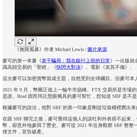
《無限風暴》作者 Michael Lewis /
圖片來源
麥可的第一本書《
老千騙局：我在銀行上班的日常
》一出版就全
識高頻交易的「聖經」《
快閃大對決
》。電影《攻其不備》、
這次麥可以加密貨幣當成主題，自然受到全球矚目。但麥可本人
2021 年 9 月，幣圈正值上一輪牛市巔峰。FTX 交易所是市
是誰。Brad 因而拜託慧眼獨具的麥可幫忙，想知道 SBF 是不
根據麥可的說法，他對 SBF 的第一印象是剛從垃圾桶裡爬出
在跟 SBF 聊完之後，麥可覺得這個人的談吐和外表搭不起來，
幣，卻意外地參與了歷史。麥可從 2021 年近身觀察 SBF 整整一
律文件，宣告破產。