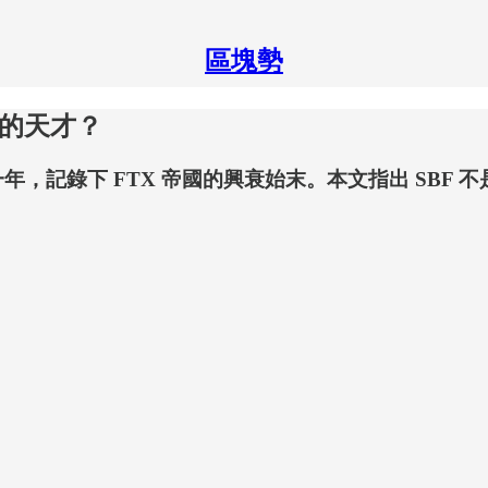
區塊勢
解的天才？
一年，記錄下 FTX 帝國的興衰始末。本文指出 SB