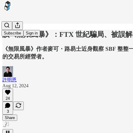
讀《無限風暴》：FTX 世紀騙局、被誤
Subscribe
Sign in
《無限風暴》作者麥可・路易士近身觀察 SBF 整整
的交易所經營者。
許明恩
Aug 12, 2024
24
3
Share