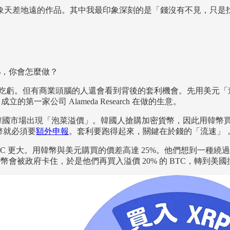
天差地遠的作品。其中我最印象深刻的是「錢沒有不見，只是找不
%，你會怎麼做？
不吃虧。但有商業頭腦的人還會看到背後的套利機會。先用美元「
第一家公司 Alameda Research 在做的生意。
韓國市場出現「泡菜溢價」。韓國人搶購加密貨幣，因此用韓幣買 BT
韓幣就必須要
額外申報
。套利要跑得起來，關鍵在於錢的「流速」
差比 BTC 更大。用韓幣與美元購買的價差高達 25%。他們想到一種繞過
為韓幣會被政府卡住，於是他們再買入溢價 20% 的 BTC，轉到