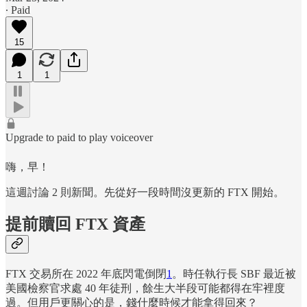
∙ Paid
15
1
1
Upgrade to paid to play voiceover
嗨，早！
這週討論 2 則新聞。先從好一段時間沒更新的 FTX 開始。
提前贖回 FTX 資產
FTX 交易所在 2022 年底閃電倒閉
1
。時任執行長 SBF 最近被
美國檢察官求處 40 年徒刑，餘生大半段可能都得在牢裡度
過。但用戶更關心的是，錢什麼時候才能拿得回來？