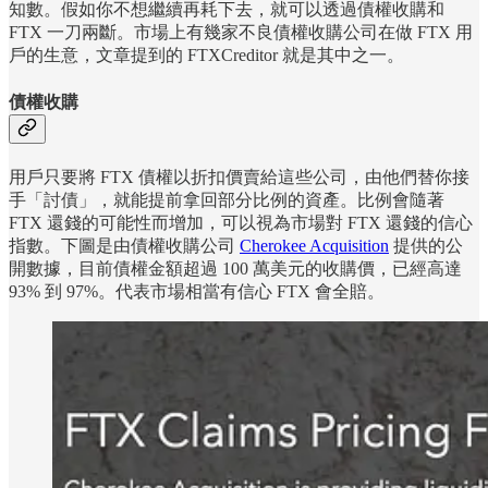
知數。假如你不想繼續再耗下去，就可以透過債權收購和
FTX 一刀兩斷。市場上有幾家不良債權收購公司在做 FTX 用
戶的生意，文章提到的 FTXCreditor 就是其中之一。
債權收購
用戶只要將 FTX 債權以折扣價賣給這些公司，由他們替你接
手「討債」，就能提前拿回部分比例的資產。比例會隨著
FTX 還錢的可能性而增加，可以視為市場對 FTX 還錢的信心
指數。下圖是由債權收購公司
Cherokee Acquisition
提供的公
開數據，目前債權金額超過 100 萬美元的收購價，已經高達
93% 到 97%。代表市場相當有信心 FTX 會全賠。