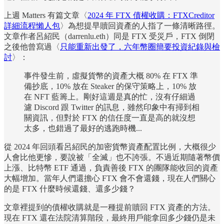
上週 Matters 有篇文章〈
2024 年 FTX 債權收購：FTXCreditor
詳細流程懶人包
〉為想提早贖回資產的人指了一條清晰路徑。
文章作者呂紹民（darrenlu.eth）同是 FTX 受災戶，FTX 倒閉
之後他曾寫過〈
只能重新出發了，六年幣圈簡要投資紀錄與檢
討
〉：
事件發生前，虛擬貨幣的資產大概 80% 在 FTX 準
備抄底，10% 放在 Steaker 的保守策略上，10% 放
在 NFT 藍籌上。剛好這週是真的忙，沒有仔細過
濾 Discord 跟 Twitter 的訊息，雖然印象中有掃到相
關資訊，但對於 FTX 的信任度一直是高的就沒想
太多，也錯過了最好的逃跑時機...
從 2024 年回頭看呂紹民的加密貨幣資產配置比例，大概很少
人會比他更慘，要說被「全滅」也不誇張。不過近期隨著幣價
上漲、比特幣 ETF 通過，負責善後 FTX 的團隊能收回的資產
大幅增加。當年人們還擔心 FTX 會不會還錢，現在人們關心
的是 FTX 什麼時候還錢、還多少錢？
文章裡提到的債權收購就是一種提前贖回 FTX 資產的方法。
現在 FTX 還在法院清算階段，最終用戶能拿回多少錢仍是未