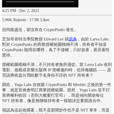
4:25 PM · Dec 2, 2021
5.96K Reposts
·
17.9K Likes
但同樣盛況，卻沒有在 CryptoPunks 發生。
芝加哥肯特法學院教授 Edward Lee 就
認為
，由於 Larva Labs
對於 CryptoPunks 的商業授權範圍模糊不清，持有者不知道
CryptoPunks 能用在哪裡，為了不侵權，只好放著，甚至索性
賣掉。
授權範圍模糊不清，不只持有者無所適從。當 Larva Labs 收到
電影、遊戲或音樂出版商 IP 授權邀約時，也得傷腦筋 —— 是
否該將收益分潤給數千名身份不詳的 NFT 持有者？
因此，Yuga Labs 在收購 CryptoPunks 和 Meebits 之後的第一件
事，就是宣佈會明訂商業授權範圍。當然，Yuga Labs 並不打
算將權利收回（否則大概要打官司），而是傾向開放每位
NFT 持有者，像是無聊猿持有者一樣能決定要跟誰合作。
我認為這起收購案，既不是新聞炒作也不是 NFT 寒冬，而是