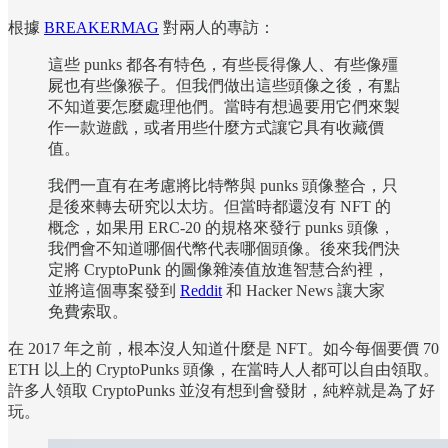
根據
BREAKERMAG
對兩人的專訪：
這些 punks 都各有特色，有些長得像人、有些像殭
屍也有些像猴子。但我們做出這些頭像之後，有點
不知道要怎麼處理他們。當時有想過要用它們來製
作一款遊戲，或者用些什麼方式讓它具有收藏價
值。
我們一直有在考慮將比特幣與 punks 頭像整合，只
是後來轉去研究以太坊。但當時都還沒有 NFT 的
概念，如果用 ERC-20 的規格來發行 punks 頭像，
我們會不知道哪個代幣代表哪個頭像。後來我們決
定將 CryptoPunk 的圖像雜湊值放進智慧合約裡，
並將這個專案發到
Reddit
和 Hacker News 讓大家
免費索取。
在 2017 年之前，根本沒人知道什麼是 NFT。如今每個要價 70
ETH 以上的 CryptoPunks 頭像，在當時人人都可以自由領取。
許多人領取 CryptoPunks 並沒有想到會發財，純粹就是為了好
玩。