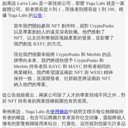
如果說 Larva Labs 是一家技術公司，那麼 Yuga Labs 就是一家
媒體公司。前者擅長從 0 到 1，而後者則擅長從 1 到 100。根
據 Yuga Labs 的
公告
：
當年我們開始參與 NFT 創作時，就對 CryptoPunks
以及專案創始人的遠見深表欽佩。他們推動了
NFT、以太坊和整個區塊鏈產業的發展，並影響了
我們創造 BAYC 的方式。
現在我們很榮幸能將 CryptoPunks 和 Meebits 的品
牌帶向未來。我們將很快授予 CryptoPunks 和
Meebits 持有者與 BAYC 和 MAYC 持有者相同的
商業權利。我們希望讓這兩款 NFT 與 WEB3 精神
保持一致，並讓開發者、社群願意將這兩款 NFT
納入他們的專案。
從公告就能看出，兩家公司除了人才的專業領域不同之外，對
於 NFT 持有者的商業授權範圍也有所差異。
舉例來說，Yuga Labs 在
使用條款
中就明文標示每位無聊猿持
有者的權益，包含可以將圖片拿來當作社交頭像，還能將個人
擁有的那隻無聊猿用來站台、打廣告。這些規則也吸引許多品