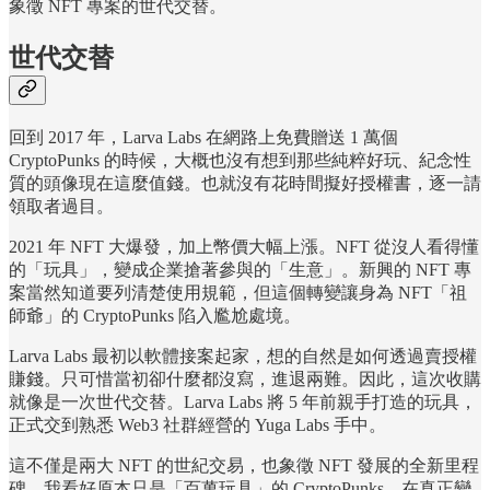
象徵 NFT 專案的世代交替。
世代交替
回到 2017 年，Larva Labs 在網路上免費贈送 1 萬個
CryptoPunks 的時候，大概也沒有想到那些純粹好玩、紀念性
質的頭像現在這麼值錢。也就沒有花時間擬好授權書，逐一請
領取者過目。
2021 年 NFT 大爆發，加上幣價大幅上漲。NFT 從沒人看得懂
的「玩具」，變成企業搶著參與的「生意」。新興的 NFT 專
案當然知道要列清楚使用規範，但這個轉變讓身為 NFT「祖
師爺」的 CryptoPunks 陷入尷尬處境。
Larva Labs 最初以軟體接案起家，想的自然是如何透過賣授權
賺錢。只可惜當初卻什麼都沒寫，進退兩難。因此，這次收購
就像是一次世代交替。Larva Labs 將 5 年前親手打造的玩具，
正式交到熟悉 Web3 社群經營的 Yuga Labs 手中。
這不僅是兩大 NFT 的世紀交易，也象徵 NFT 發展的全新里程
碑。我看好原本只是「百萬玩具」的 CryptoPunks，在真正變