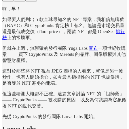
嗨，早！
如果要人們列出 5 款全球最知名的 NFT 專案，我相信無聊猿
（BAYC）和 CryptoPunks 肯定榜上有名。無論是市場交易量
還是最低成交價（floor price），兩款 NFT 都是 OpenSea
排行
榜
上的常勝軍。
但就在上週，無聊猿的發行團隊 Yuga Labs
宣布
一項世紀收購
案 —— 買下 CryptoPunks 及 Meebits 的品牌、圖像版權與其他
智慧財產權。
這對於那些將 NFT 視為 JPEG 圖檔的人看來，就像是另一波
炒作。也有人開始擔心，如今最具指標性的 NFT 也被併購，
是否等於 NFT 寒冬的開端。
但這些猜測大概都不正確。這篇文章討論 NFT 的「祖師爺」
—— CryptoPunks —— 被收購的原因，以及為何我認為它象徵
著 NFT 的世代交替。
先從 CryptoPunks 的發行團隊 Larva Labs 開始。