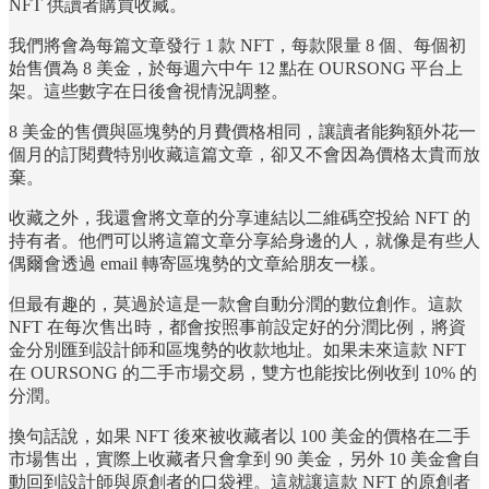
NFT 供讀者購買收藏。
我們將會為每篇文章發行 1 款 NFT，每款限量 8 個、每個初
始售價為 8 美金，於每週六中午 12 點在 OURSONG 平台上
架。這些數字在日後會視情況調整。
8 美金的售價與區塊勢的月費價格相同，讓讀者能夠額外花一
個月的訂閱費特別收藏這篇文章，卻又不會因為價格太貴而放
棄。
收藏之外，我還會將文章的分享連結以二維碼空投給 NFT 的
持有者。他們可以將這篇文章分享給身邊的人，就像是有些人
偶爾會透過 email 轉寄區塊勢的文章給朋友一樣。
但最有趣的，莫過於這是一款會自動分潤的數位創作。這款
NFT 在每次售出時，都會按照事前設定好的分潤比例，將資
金分別匯到設計師和區塊勢的收款地址。如果未來這款 NFT
在 OURSONG 的二手市場交易，雙方也能按比例收到 10% 的
分潤。
換句話說，如果 NFT 後來被收藏者以 100 美金的價格在二手
市場售出，實際上收藏者只會拿到 90 美金，另外 10 美金會自
動回到設計師與原創者的口袋裡。這就讓這款 NFT 的原創者