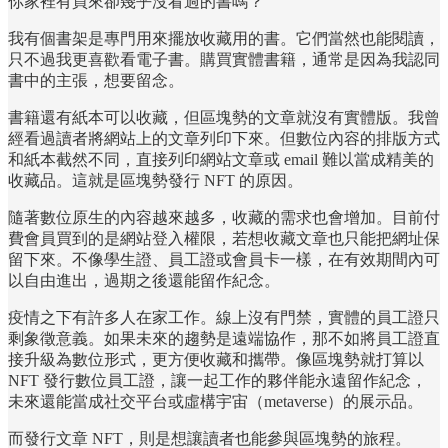
你家裡有買來卻幾乎沒看過的書嗎？
我有個書架是專門用來擺放收藏用的書。它們當然也能閱讀，
只不過我更喜歡看電子書。購買實體書籍，通常是因為我認同
書中的主張，想要留念。
書籍還有紙本可以收藏，但區塊勢的文章就沒有實體版。我曾
經看過讀者將網站上的文章列印下來。但數位內容的排版方式
和紙本截然不同，直接列印網站文章或 email 難以當成精美的
收藏品。這就是區塊勢發行 NFT 的原因。
隨著數位原生的內容越來越多，收藏的需求也會增加。目前付
費會員買到的是網站登入權限，若想收藏文章也只能把網址保
留下來。不像學生證、員工證或會員卡一樣，在有效期間內可
以自由進出，過期之後還能留作紀念。
疫情之下有許多人在家工作。線上沒有門禁，實體的員工證只
剩象徵意義。如果未來的趨勢是遠端協作，那不如將員工證直
接升級為數位形式，更方便收藏和攜帶。像區塊勢就打算以
NFT 發行數位員工證，讓一起工作的夥伴能永遠留作紀念，
未來還能當成社交平台或虛構宇宙（metaverse）的展示品。
而發行文章 NFT，則是想讓讀者也能參與區塊勢的旅程。