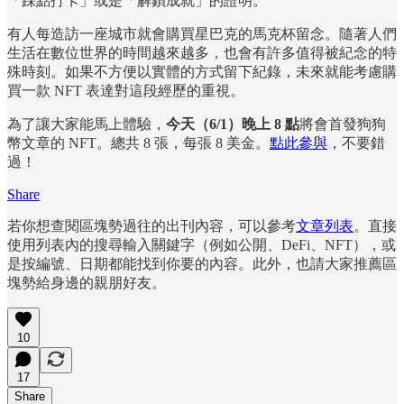
「踩點打卡」或是「解鎖成就」的證明。
有人每造訪一座城市就會購買星巴克的馬克杯留念。隨著人們
生活在數位世界的時間越來越多，也會有許多值得被紀念的特
殊時刻。如果不方便以實體的方式留下紀錄，未來就能考慮購
買一款 NFT 表達對這段經歷的重視。
為了讓大家能馬上體驗，
今天（6/1）晚上 8 點
將會首發狗狗
幣文章的 NFT。總共 8 張，每張 8 美金。
點此參與
，不要錯
過！
Share
若你想查閱區塊勢過往的出刊內容，可以參考
文章列表
。直接
使用列表內的搜尋輸入關鍵字（例如公開、DeFi、NFT），或
是按編號、日期都能找到你要的內容。此外，也請大家推薦區
塊勢給身邊的親朋好友。
10
17
Share