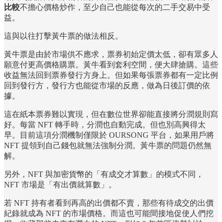
比較
不擔心價格炒作，至少自己也能從每次的二手交易中受
益。
這與以往打擊黃牛票的做法相反。
黃牛票是由於市場供不應求，票券初始定價太低，卻有眾多人
願意付更高價格購票。黃牛看到套利空間，便大肆搶購。這些
收益無法回到票券發行方身上。但如果每張票券都有一定比例
回到發行方，發行方也能從市場的反應，做為日後訂價的依
據。
這在紙本票券難以實現，但在數位世界卻能直接將分潤規則寫
好。每當 NFT 轉手時，分潤也自動完成。但也別高興得太
早。目前這項分潤機制僅限於 OURSONG 平台，如果用戶將
NFT 提領到自己錢包就無法強制分潤。黃牛票的問題仍然無
解。
另外，NFT 與加密貨幣的「有成交才算數」的模式不同，
NFT 市場是「有出價就算數」。
若 NFT 持有者看到再高的出價都不賣，那些有待成交的出價
紀錄就成為 NFT 的市場價格。而這也可能間接地促使人們挖