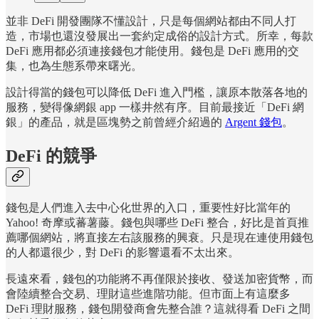
並非 DeFi 開發團隊不懂設計，只是每個網站都由不同人打
造，市場也還沒發展出一套約定成俗的設計方式。所幸，每款
DeFi 應用都必須連接錢包才能使用。錢包是 DeFi 應用的交
集，也為生態系帶來曙光。
設計得當的錢包可以降低 DeFi 進入門檻，讓原本散落各地的
服務，變得像網銀 app 一樣井然有序。目前最接近「DeFi 網
銀」的產品，就是區塊勢之前曾經介紹過的
Argent 錢包
。
DeFi 的競爭
錢包是人們進入去中心化世界的入口，重要性好比當年的
Yahoo! 奇摩或蕃薯藤。錢包與哪些 DeFi 整合，好比是首頁推
薦哪個網站，將直接左右該服務的興衰。只是現在連使用錢包
的人都還很少，對 DeFi 的影響還看不太出來。
長遠來看，錢包的功能將不再僅限於接收、發送加密貨幣，而
會陸續整合交易、理財這些進階功能。但市面上有這麼多
DeFi 理財服務，錢包開發商會先整合誰？這就得看 DeFi 之間