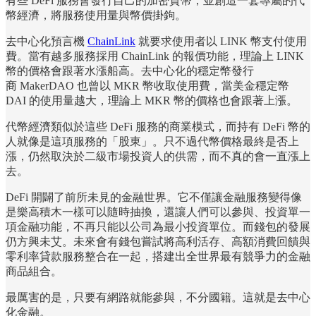
有些 DeFi 服務會發行自己的加密貨幣，並創造一套專屬的代
幣經濟，將服務使用量與幣價掛鉤。
去中心化預言機
ChainLink
就要求使用者以 LINK 幣支付使用
費。當有越多服務採用 ChainLink 的報價功能，理論上 LINK
幣的價格會跟著水漲船高。去中心化的穩定幣發行
商 MakerDAO 也曾以 MKR 幣收取使用費，當美金穩定幣
DAI 的使用量越大，理論上 MKR 幣的價格也會跟著上漲。
代幣經濟類似於這些 DeFi 服務的商業模式，而持有 DeFi 幣的
人就像是這項服務的「股東」。只不過代幣價格最終是否上
漲，仍然取決於二級市場投資人的供需，而不真的會一直漲上
去。
DeFi 開闢了前所未見的金融世界。它不僅讓金融服務變得像
是樂高積木一樣可以隨時抽換，還讓人們可以參與、投資單一
項金融功能，不再只能以公司為最小投資單位。而錢包的發展
仍方興未艾。未來會有錢包嘗試將高利活存、高額消費回饋與
零利率貸款服務整合在一起，搭建出全世界最有競爭力的金融
商品組合。
最厲害的是，只要有網路就能參與，不分國籍。這就是去中心
化金融。