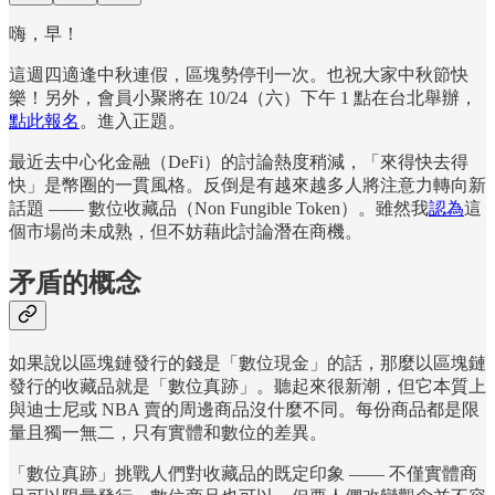
嗨，早！
這週四適逢中秋連假，區塊勢停刊一次。也祝大家中秋節快
樂！另外，會員小聚將在 10/24（六）下午 1 點在台北舉辦，
點此報名
。進入正題。
最近去中心化金融（DeFi）的討論熱度稍減，「來得快去得
快」是幣圈的一貫風格。反倒是有越來越多人將注意力轉向新
話題 —— 數位收藏品（Non Fungible Token）。雖然我
認為
這
個市場尚未成熟，但不妨藉此討論潛在商機。
矛盾的概念
如果說以區塊鏈發行的錢是「數位現金」的話，那麼以區塊鏈
發行的收藏品就是「數位真跡」。聽起來很新潮，但它本質上
與迪士尼或 NBA 賣的周邊商品沒什麼不同。每份商品都是限
量且獨一無二，只有實體和數位的差異。
「數位真跡」挑戰人們對收藏品的既定印象 —— 不僅實體商