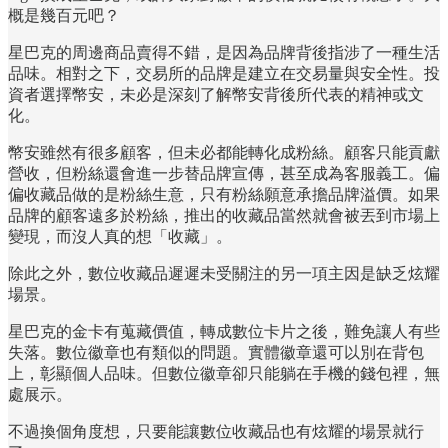
概是幾百元吧？
星巴克的周邊商品賣得不錯，是因為品牌背後指涉了一種生活
品味。相對之下，交易所的品牌是建立在交易量與安全性。投
資者選擇幣安，未必是深刻了解幣安背後所代表的精神或文
化。
幣安雖然有很多顧客，但未必都能轉化成粉絲。顧客只能貢獻
營收，但粉絲還會進一步替品牌宣傳，甚至成為客服義工。偏
偏收藏品做的是粉絲生意，只有粉絲願意承擔品牌溢價。如果
品牌的顧客遠多於粉絲，推出的收藏品當然就會被丟到市場上
變現，而沒人真的想「收藏」。
除此之外，數位收藏品遲遲未受關注的另一項主因是缺乏炫耀
場景。
星巴克的金卡有蒐藏價值，轉成數位卡片之後，難免讓人有些
失落。數位徽章也有類似的問題。實體徽章還可以別在背包
上，彰顯個人品味。但數位徽章卻只能躺在手機的錢包裡，無
處展示。
不過換個角度想，只要能讓數位收藏品也有炫耀的場景就行