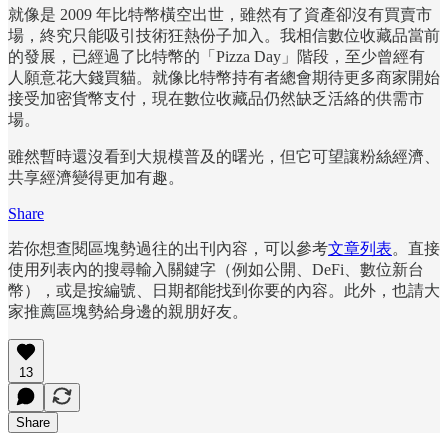
就像是 2009 年比特幣橫空出世，雖然有了資產卻沒有買賣市
場，終究只能吸引技術狂熱份子加入。我相信數位收藏品當前
的發展，已經過了比特幣的「Pizza Day」階段，至少曾經有
人願意花大錢買貓。就像比特幣持有者總會期待更多商家開始
接受加密貨幣支付，現在數位收藏品仍然缺乏活絡的供需市
場。
雖然暫時還沒看到大規模普及的曙光，但它可望讓粉絲經濟、
共享經濟變得更加有趣。
Share
若你想查閱區塊勢過往的出刊內容，可以參考
文章列表
。直接
使用列表內的搜尋輸入關鍵字（例如公開、DeFi、數位新台
幣），或是按編號、日期都能找到你要的內容。此外，也請大
家推薦區塊勢給身邊的親朋好友。
13
Share