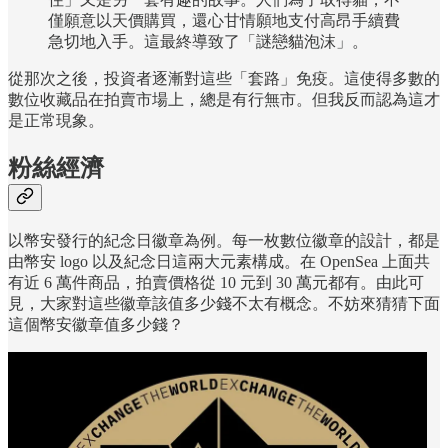
僅願意以天價購買，還心甘情願地支付高昂手續費
急切地入手。這最終導致了「謎戀貓泡沫」。
從那次之後，投資者逐漸對這些「套路」免疫。這使得多數的
數位收藏品在拍賣市場上，總是有行無市。但我反而認為這才
是正常現象。
粉絲經濟
以幣安發行的紀念日徽章為例。每一枚數位徽章的設計，都是
由幣安 logo 以及紀念日這兩大元素構成。在 OpenSea 上面共
有近 6 萬件商品，拍賣價格從 10 元到 30 萬元都有。由此可
見，大家對這些徽章該值多少錢不太有概念。不妨來猜猜下面
這個幣安徽章值多少錢？