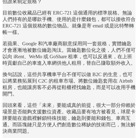
但誰來制定規格？
目前數位收藏品已經有 ERC-721 這個通用的標準規格。無論
人們持有的是哪款手機、使用的是什麼錢包，都可以接收符合
ERC-721 這個規格的數位物品。就像是寄 email 或是比特幣轉
帳一樣。
若蘋果、Google 和汽車廠商願意採用同一套規格，實體鑰匙
才會逐漸地被數位鑰匙淘汰。當鑰匙數位化之後，人們不僅可
以向 iRent、WeMo 或 GoShare 租車，也可以反過來，在上班
時貢獻自己的車進入車網供他人租用，替自己賺取額外收入。
換句話說，這些共享機車平台不僅可以做 B2C 的生意，也可
以將業務拓展到 C2C 的租車市場。將數位鑰匙套用在 Airbnb
租房，也能讓房客不必再從鞋櫃裡找鑰匙，而是可以改用手機
開門。
回頭來看，這些「未來」要能成真的前提，很大一部分仰賴於
場景是否能夠支援數位資產。收藏品要有地方被看見，球星卡
牌要能在遊戲裡解鎖特殊技能，鑰匙則要能和錢包、車商互
通。而區塊鏈只是方便人們創造數位稀缺的技術而已，無法解
決商業問題。