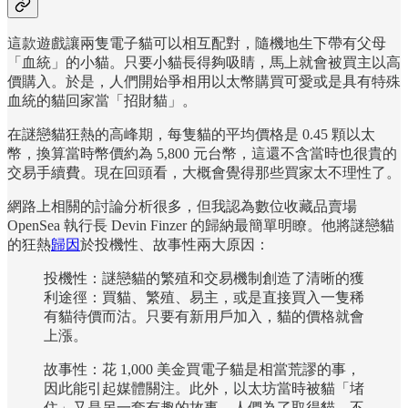
這款遊戲讓兩隻電子貓可以相互配對，隨機地生下帶有父母
「血統」的小貓。只要小貓長得夠吸睛，馬上就會被買主以高
價購入。於是，人們開始爭相用以太幣購買可愛或是具有特殊
血統的貓回家當「招財貓」。
在謎戀貓狂熱的高峰期，每隻貓的平均價格是 0.45 顆以太
幣，換算當時幣價約為 5,800 元台幣，這還不含當時也很貴的
交易手續費。現在回頭看，大概會覺得那些買家太不理性了。
網路上相關的討論分析很多，但我認為數位收藏品賣場
OpenSea 執行長 Devin Finzer 的歸納最簡單明瞭。他將謎戀貓
的狂熱
歸因
於投機性、故事性兩大原因：
投機性：謎戀貓的繁殖和交易機制創造了清晰的獲
利途徑：買貓、繁殖、易主，或是直接買入一隻稀
有貓待價而沽。只要有新用戶加入，貓的價格就會
上漲。
故事性：花 1,000 美金買電子貓是相當荒謬的事，
因此能引起媒體關注。此外，以太坊當時被貓「堵
住」又是另一套有趣的故事。人們為了取得貓，不