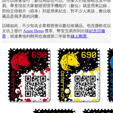
品可以限量發行，數位商品也可以。但要人們改變觀念並不容
易。畢竟現在大家都很習慣手機相片（數位）就是用來記錄，
而拍立得相片（紙本）則是用來紀念。對不少人來說，數位收
藏品是個矛盾的詞彙。
話雖如此，不少知名企業都曾推出數位收藏品。包含微軟在以
太坊上發行
Azure Heros
獎章、幣安交易所則出版
紀念日徽
章
，就連奧地利郵局也連續第二年販售
鏈上郵票
。