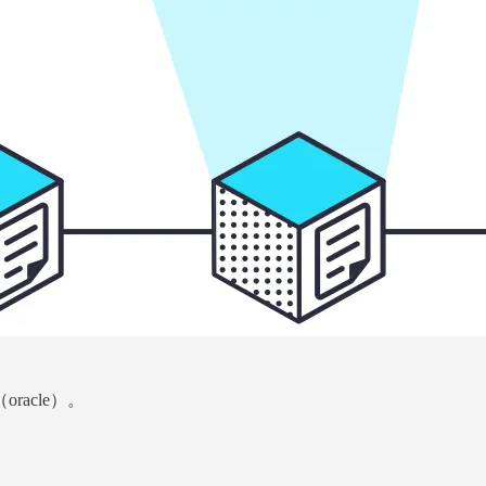
acle）。