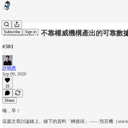
ChainLink：不靠權威機構產出的可靠數
Subscribe
Sign in
#301
許明恩
Sep 09, 2020
15
Share
嗨，早！
這篇文章討論鏈上、鏈下的資料「轉接頭」—— 預言機（oracl