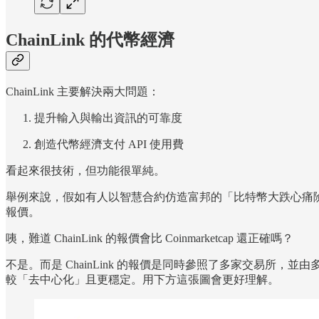
ChainLink 的代幣經濟
ChainLink 主要解決兩大問題：
提升輸入與輸出資訊的可靠度
創造代幣經濟支付 API 使用費
看起來很技術，但功能很單純。
舉例來說，假如有人以智慧合約仿造富邦的「比特幣大跌心痛險」，讓人們
報價。
咦，難道 ChainLink 的報價會比 Coinmarketcap 還正確嗎？
不是。而是 ChainLink 的報價是同時參照了多家交易所，並由多
較「去中心化」且更穩定。用下方這張圖會更好理解。