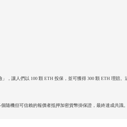
以 100 顆 ETH 投保，並可獲得 300 顆 ETH 理賠。這
個隨機但可信賴的報價者抵押加密貨幣掛保證，最終達成共識。相較於直接串接