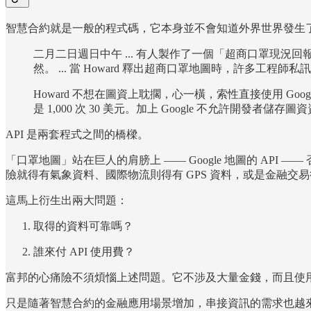
智慧合約就是一般的程式碼，它本身並不會知道外界世界發生了
二月二日週日中午 ... 有人製作了一個「超商口罩現
然。 ... 當 Howard 釋出超商口罩地圖時，許多
Howard 不想在圖資上耽擱，心一橫，索性直接使用 Google 
是 1,000 次 30 美元。加上 Google 不允許開發
API 是兩套程式之間的橋樑。
「口罩地圖」站在巨人的肩膀上 —— Google 地圖的 AP
險就得有氣象資料、國際物流則得有 GPS 資料，或是金融交
這馬上衍生出兩大問題：
取得的資料可靠嗎？
誰來付 API 使用費？
富邦的心痛險不須煩惱上述問題。它不涉及大量金錢，而且使用的
只是隨著智慧合約的金融應用場景增加，串接資訊的需求也越來