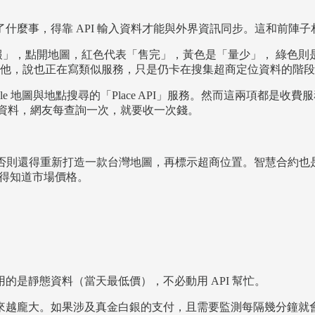
什麼事，得靠 API 輸入資料才能與外界資訊同步。這和前陣子
況回報」，點開地圖，紅色代表「售完」，黃色是「量少」， 綠色
工程師私訊他，說也正在寫類似服務，只是仍卡在搜集超商定位資料的階
地圖與地點搜尋的「Place API」服務。然而這兩項都是收費服務 —— Go
者儲存圖資資料，網友每查詢一次，就要收一次錢。
I —— 否則還得重新打造一款台灣地圖，再標示超商位置。智慧合約
易得知道市場價格。
是靜態資料（當天最低價），不必動用 API 幫忙。
越龐大。如果涉及真金白銀的支付，且需要監測每隔幾分鐘就會變