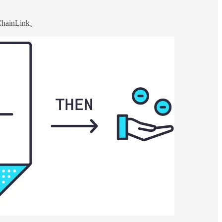
nLink。