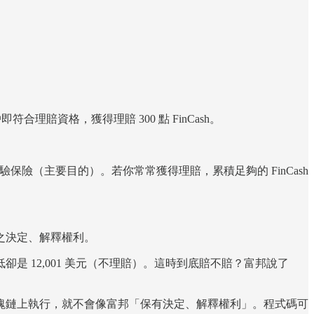
即符合理賠資格，獲得理賠 300 點 FinCash。
開始體驗保險（主要目的）。若你常常獲得理賠，累積足夠的 FinCash
之決定、解釋權利。
最低卻是 12,001 美元（不理賠）。這時到底賠不賠？富邦說了
塊鏈上執行，就不會像富邦「保有決定、解釋權利」。程式碼可