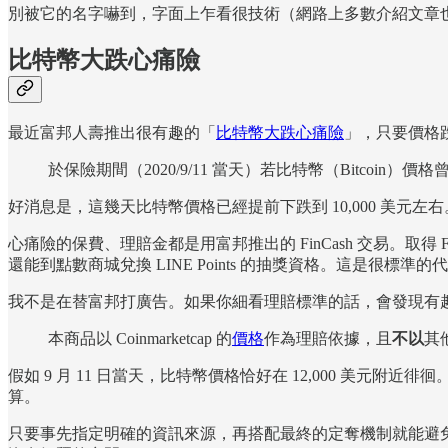
別被它的名字嚇到，字面上乍看很技術（網路上多數介紹文章
比特幣大跌心痛險
最近富邦人壽推出很有趣的「
比特幣大跌心痛險
」，只要價格
於保險期間（2020/9/11 當天）若比特幣（Bitcoin）價
好消息是，這幾天比特幣價格已經提前下跌到 10,000 美
心痛險的保費、理賠金都是用富邦推出的 FinCash 交易。取得 F
還能到點數商城兌換 LINE Points 的抽獎資格。這是很標
我不是在替富邦打廣告。如果你細看理賠標準的話，會發現有
本商品以 Coinmarketcap 的
價格
作為理賠依據，且
不以
其
假如 9 月 11 日當天，比特幣價格恰好在 12,000 美元附
算。
只要事先指定明確的資訊來源，再搭配最終的定奪機制就能避