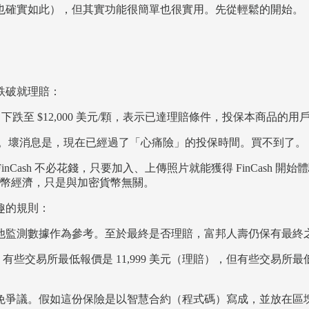
也確實如此），但其實功能很簡單也很實用。先從輕鬆的開始。
跌破就理賠：
格曾下跌至 $12,000 美元/顆，表示已達理賠條件，投保本商品的用戶
元左右。壞消息是，現在已經過了「心痛險」的投保時間。買不到了。
inCash 不必花錢，只要加入、上傳照片就能獲得 FinCash 
準的代幣經濟，只是與加密貨幣無關。
趣的規則：
他監測數據作為參考。至於最終是否理賠，富邦人壽仍保有最終
近徘徊。有些交易所最低報價是 11,999 美元（理賠），但有些交易所
免爭議。假如這份保險是以智慧合約（程式碼）寫成，並放在區