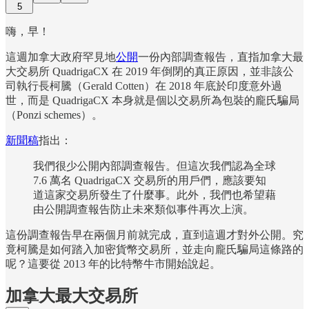
5
嗨，早！
這週加拿大政府罕見地
公開
一份內部調查報告，直指加拿大最
大交易所 QuadrigaCX 在 2019 年倒閉的真正原因，並非該公
司執行長柯騰（Gerald Cotten）在 2018 年底於印度意外過
世，而是 QuadrigaCX 本身就是個以交易所為包裝的龐氏騙局
（Ponzi schemes）。
新聞稿
指出：
我們很少公開內部調查報告。但這次我們認為全球
7.6 萬名 QuadrigaCX 交易所的用戶們，應該要知
道這家交易所發生了什麼事。此外，我們也希望藉
由公開調查報告防止未來類似事件再次上演。
這份調查報告早在兩個月前就完成，直到這週才對外公開。究
竟柯騰是如何踏入加密貨幣交易所，並走向龐氏騙局這條路的
呢？這要從 2013 年的比特幣牛市開始說起。
加拿大最大交易所