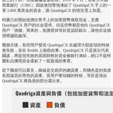
商業銀行（CIBC）因故無預警地凍結了 QuadrigaCX 手上的一
筆 2,600 萬美金的資金，讓 QuadrigaCX 的情況雪上加霜。
柯騰只好開始低價出售手上的加密貨幣換取現金，支應
QuadrigaCX 用戶的出金需求。但這些幣都是他向 QuadrigaCX
用戶「借錢」買來的，低價賣掉等於是認賠殺出，讓他在這個
洞裡越陷越深。
幾個月後，有些用戶發現 QuadrigaCX 在處理大額提領的時候
會失敗，並在 Reddit 上抱怨此事。QuadrigaCX 只是派出代表
闢謠，將提領失敗的原因歸咎於資金被銀行凍結，絕口不提柯
騰私自挪用資金還虧了一屁股債的事實。
從下圖就可以看見，曲線是交易所的總資產，而橘色是的負債
長期遠高於黑色的資產。當用戶要領錢的時候，等於是強迫
QuadrigaCX 將負債的部分還出來。