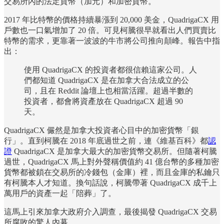
交易所內的法定貨幣（加元）和加密貨幣。
2017 年比特幣的價格持續暴漲到 20,000 美金，QuadrigaCX 用
戶數也一口氣增加了 20 倍。可見柯騰很早就看出人們買賣比
特幣的需求，更靠著一波波的牛市將公司推向顛峰。報告中指
出：
使用 QuadrigaCX 的投資者都很信賴這家公司。人
們都知道 QuadrigaCX 是在加拿大合法成立的公
司，且在 Reddit 論壇上也相當活躍。超過半數的
投資者，都會將資產放在 QuadrigaCX 超過 90
天。
QuadrigaCX 儼然是加拿大投資者心目中的加密貨幣「銀
行」。直到柯騰在 2018 年底過世之前，連《維基百科》都
認
證
QuadrigaCX 是加拿大最大的加密貨幣交易所。但隨著柯騰
過世，QuadrigaCX 馬上對外聲稱價值約 41 億台幣的多種加密
貨幣都被鎖在交易所的冷錢包（金庫）裡，而且金庫的私鑰只
有柯騰本人才知道。換句話說，柯騰帶著 QuadrigaCX 成千上
萬用戶的資產一起「陪葬」了。
這馬上引來加拿大政府介入調查，最後揭發 QuadrigaCX 交易
所腐敗的驚人內幕。