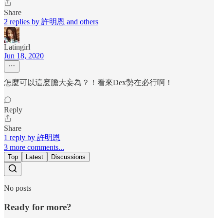
Share
2 replies by 許明恩 and others
Latingirl
Jun 18, 2020
怎麼可以這麽膽大妄為？！看來Dex勢在必行啊！
Reply
Share
1 reply by 許明恩
3 more comments...
Top
Latest
Discussions
No posts
Ready for more?