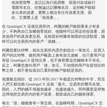
他加密貨幣，並註記為行政調整、當面付款或銀行
電匯等名目。但無論註記哪種名目，這些帳戶餘額
多出來的資產，實際上都沒有任何資產支撐。因
此，它實際上是「假資產」。
在 QuadrigaCX 這個交易所內，柯騰的帳戶餘額要多少有多
少，不夠再自己加幾個零就好。他隨時可以用這些假資產，跟
其他用戶的真資產交易。這相當於柯騰有無限的信貸額度，隨
時可以向交易所內的客戶「借錢」。
柯騰想要比特幣，就在交易所內憑空創造出一筆加元，並買入
用戶的比特幣。雖然用戶帳面上會有加元進帳，但只要用戶沒
有從 QuadrigaCX 提領出來，也不會察覺這些錢根本不存在。
反之，柯騰也會向用戶「借」加元。不知情的用戶在提領比特
幣之前，都不會知道自己看到的帳戶餘額是假的。
他運氣也很好。從 2015 年到 2017 年都是比特幣的牛市，而且
人們又都信賴 QuadrigaCX 這個「最大」交易所的響亮名號。
因此，人們的錢不僅越放越多，也越放越久。而柯騰更是肆無
忌憚地把交易所內的客戶資產，都當成自己的錢來揮霍。
每次「借」錢都會有一筆交易。在巔峰時期，QuadrigaCX 交