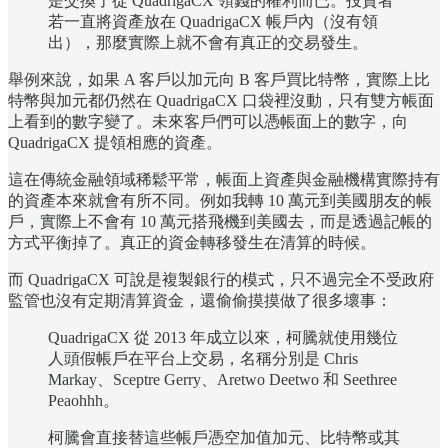
是交換了從 QuadrigaCX 領錢的權利而已。投資者
若一直將資產放在 QuadrigaCX 帳戶內（沒有領
出），那麼實際上就不會有真正的交易發生。
舉例來說，如果 A 客戶以加元向 B 客戶買比特幣，實際上比
特幣與加元都仍然在 QuadrigaCX 口袋裡沒動，只有雙方帳面
上看到的數字變了。未來客戶們可以憑帳面上的數字，向
QuadrigaCX 提領相應的資產。
這在傳統金融領域稀鬆平常，帳面上資產與金融機構實際持有
的資產本來就會有所不同。例如我轉 10 萬元到美國朋友的帳
戶，實際上不會有 10 萬元搭飛機到美國去，而是透過記帳的
方式平衡掉了。真正的資金轉移發生在清算的時候。
而 QuadrigaCX 可說是複製銀行的模式，只不過完全不受政府
監管也沒有定期清算資金，還偷偷摸摸做了很多壞事：
QuadrigaCX 從 2013 年成立以來，柯騰就使用幾位
人頭假帳戶在平台上交易，名稱分別是 Chris
Markay、Sceptre Gerry、Aretwo Deetwo 和 Seethree
Peaohhh。
柯騰會直接替這些帳戶憑空加值加元、比特幣或其