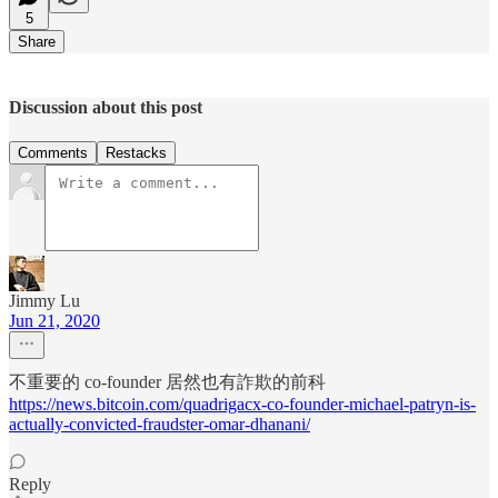
5
Share
Discussion about this post
Comments
Restacks
Jimmy Lu
Jun 21, 2020
不重要的 co-founder 居然也有詐欺的前科
https://news.bitcoin.com/quadrigacx-co-founder-michael-patryn-is-
actually-convicted-fraudster-omar-dhanani/
Reply