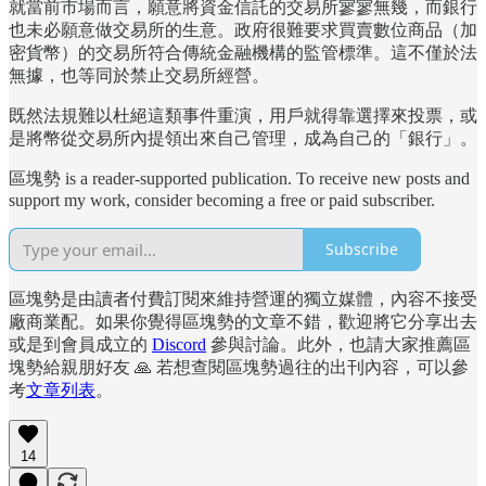
就當前市場而言，願意將資金信託的交易所寥寥無幾，而銀行
也未必願意做交易所的生意。政府很難要求買賣數位商品（加
密貨幣）的交易所符合傳統金融機構的監管標準。這不僅於法
無據，也等同於禁止交易所經營。
既然法規難以杜絕這類事件重演，用戶就得靠選擇來投票，或
是將幣從交易所內提領出來自己管理，成為自己的「銀行」。
區塊勢 is a reader-supported publication. To receive new posts and
support my work, consider becoming a free or paid subscriber.
Subscribe
區塊勢是由讀者付費訂閱來維持營運的獨立媒體，內容不接受
廠商業配。如果你覺得區塊勢的文章不錯，歡迎將它分享出去
或是到會員成立的
Discord
參與討論。此外，也請大家推薦區
塊勢給親朋好友 🙏 若想查閱區塊勢過往的出刊內容，可以參
考
文章列表
。
14