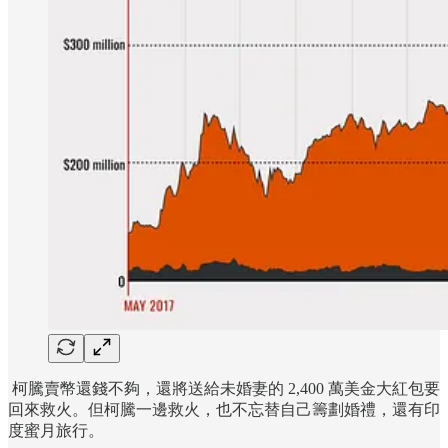
柯騰賣幣還錢不夠，還將送給未婚妻的 2,400 萬美金大紅包要
回來救火。但柯騰一邊救火，也不忘替自己籌劃婚禮，還有印
度蜜月旅行。