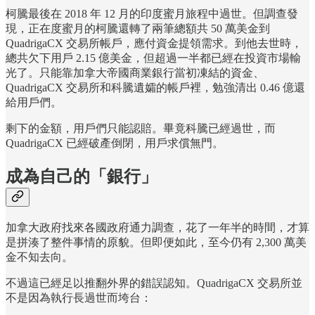
柯騰最後在 2018 年 12 月的印度蜜月旅程中過世。但調查發
現，正在度蜜月的柯騰還轉了兩筆總額共 50 萬美金到
QuadrigaCX 交易所帳戶，應付資金提領需求。到他去世時，
總共欠下用戶 2.15 億美金，但超過一半都已經在投資市場輸
光了。只能靠加拿大帝國商業銀行當初凍結的資金、
QuadrigaCX 交易所和科騰遺孀的帳戶裡，勉強清出 0.46 億還
給用戶們。
剩下的金額，用戶們只能認賠。畢竟科騰已經過世，而
QuadrigaCX 已經破產倒閉，用戶求償無門。
成為自己的「銀行」
加拿大政府找來各國政府通力調查，花了一年半的時間，才算
是拼湊了整件事情的原貌。但即便如此，至今仍有 2,300 萬美
金不知去向。
不過這已經足以推翻外界的錯誤認知。QuadrigaCX 交易所並
不是因為執行長過世而垮台：