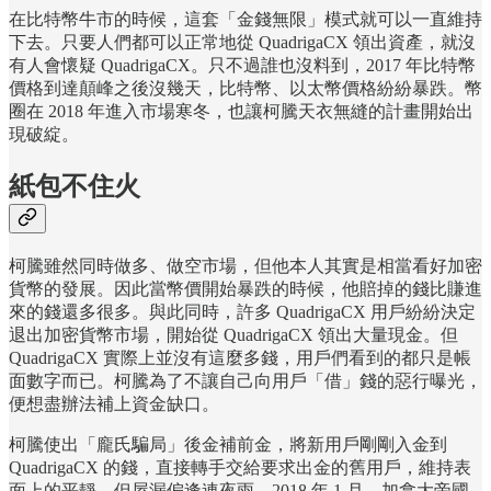
在比特幣牛市的時候，這套「金錢無限」模式就可以一直維持
下去。只要人們都可以正常地從 QuadrigaCX 領出資產，就沒
有人會懷疑 QuadrigaCX。只不過誰也沒料到，2017 年比特幣
價格到達顛峰之後沒幾天，比特幣、以太幣價格紛紛暴跌。幣
圈在 2018 年進入市場寒冬，也讓柯騰天衣無縫的計畫開始出
現破綻。
紙包不住火
柯騰雖然同時做多、做空市場，但他本人其實是相當看好加密
貨幣的發展。因此當幣價開始暴跌的時候，他賠掉的錢比賺進
來的錢還多很多。與此同時，許多 QuadrigaCX 用戶紛紛決定
退出加密貨幣市場，開始從 QuadrigaCX 領出大量現金。但
QuadrigaCX 實際上並沒有這麼多錢，用戶們看到的都只是帳
面數字而已。柯騰為了不讓自己向用戶「借」錢的惡行曝光，
便想盡辦法補上資金缺口。
柯騰使出「龐氏騙局」後金補前金，將新用戶剛剛入金到
QuadrigaCX 的錢，直接轉手交給要求出金的舊用戶，維持表
面上的平靜。但屋漏偏逢連夜雨。2018 年 1 月，加拿大帝國