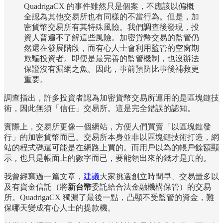
QuadrigaCX 的事件雖然只是個案，不應該以偏概
全認為其他交易所也有同樣的不當行為。但是，加
密貨幣交易所有其特殊風險。我們調查後發現，投
資人普遍不了解這些風險。加密貨幣交易的監管仍
然還在發展階段，而有心人士會利用監管的空窗期
欺騙投資者。即便是最完善的監管機制，也沒辦法
保證沒有漏網之魚。因此，事前預防比事後補救更
重要。
調查指出，許多投資者認為加密貨幣交易所運用的是區塊鏈技
術，因此無須「信任」交易所。這是完全錯誤的認知。
實際上，交易所更像一個網站，方便人們買賣「以區塊鏈發
行」的加密貨幣而已。交易所本身並非以區塊鏈技術打造，網
站的程式碼還可能是在網路上買的。而用戶以為的帳戶餘額顯
示，也只是帳面上的數字而已，要能領出來的錢才是真的。
我曾經寫過一篇文章，
建議
大家挑選創立時間早、交易量多以
及有資金信託（將
新台幣
委託給合法金融機構保管）的交易
所。QuadrigaCX 獨漏了最後一點，凸顯不受監管的資金，難
保哪天變成有心人士的提款機。