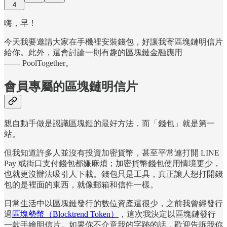
4
嗨，早！
今天我要邀請大家在手機裡安裝錢包，好讓我寄區塊鏈明信片
給你。此外，還會討論一則有趣的區塊鏈金融應用
—— PoolTogether。
會員專屬的區塊鏈明信片
親自動手做是認識區塊鏈的最好方法，而「錢包」就是第一
站。
但我知道許多人並沒有投資加密貨幣，甚至平常連打開 LINE
Pay 或街口支付錢包都嫌麻煩；加密貨幣錢包使用情境更少，
也就更沒辦法吸引人下載。錢包只是工具，真正讓人想打開錢
包的是裡面的東西，就像郵箱和信件一樣。
日常生活中以區塊鏈發行的數位資產還很少，之前我曾經發行
過
區塊勢幣（Blocktrend Token）
，這次我決定以區塊鏈發行
一款手繪明信片。如果你不介意我的字跡的話，歡迎告訴我你