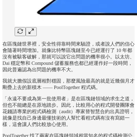
在區塊鏈世界裡，安全性得靠時間來驗證，或者說人們的信心
會隨著時間增加。就像比特幣區塊鏈至今已經運行了 10 年都
沒有被駭客破解，那就可以說它出問題的機率很小。以太坊、
Dai 穩定幣和 Compound 儲蓄服務也都已經運作好一段時間，
因此普遍認為出問題的機率不大。
我就大膽假設底層相對穩固，那麼風險最高的就是近幾個月才
剛疊上去的新積木 —— PoolTogether 程式碼。
「永遠不要成為第一批使用者」是在區塊鏈領域的求生之道，
但也不能總是在原地踏步。因此，比較用心的程式開發團隊會
花錢請專業的程式碼檢測（audit）專家替智慧合約出具證明，
就像是找自己身邊最懂技術的人幫忙看程式碼有沒有寫錯一
樣，這會讓人們比較放心使用。
PoolTogether 找了兩家在區塊鏈領域相當知名的程式碼檢測公