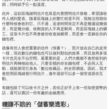
因，同時賦予它一點溫度。
此外，這款區塊鏈明信片也算是向實體明信片致敬，希望讓收
件人感到驚喜。隨著區塊鏈上的繁忙程度不同，我無法預期你
什麼時候會收到它。只不過，送達時間肯定不再是幾週或幾個
月，而是幾分鐘。收郵資的人不再是郵局，而是區塊鏈上的礦
工。這張卡片也不再會被你收進抽屜裡，而是會一直躺在你的
錢包裡。
就像有些人會把重要的信件（情書？）、照片放在自己的皮夾
一樣，現在數位的錢包也可以做到類似的效果，而且放再多張
卡片也完全不佔空間。最重要的是，人們大概都不會把收到的
明信片再轉移給他人。只要安穩的存在錢包裡，不必與人互
動，就能展現它身為「數位收藏品」的全部價值。因此，我才
會想用區塊鏈發行明信片，逢年過節可以多一個管道跟你互
動。
有錢包除了可以收卡片之外，若你正好手上有一些加密貨幣的
話，還可以嘗試一些有趣的金融應用。
穩賺不賠的「儲蓄樂透彩」