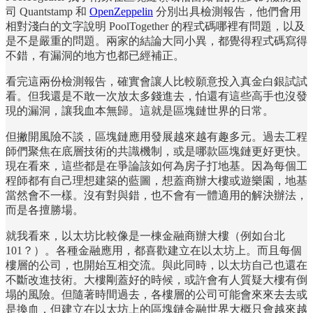
司 Quantstamp 和
OpenZeppelin
分別出具檢測報告，他們會用
相對淺白的文字說明 PoolTogether 的程式碼哪裡有問題，以及
是不是嚴重的問題。兩家的結論大同小異，都覺得程式碼寫得
不錯，有漏洞的地方也都已經補正。
看完這兩份檢測報告，確實會讓人比較願意投入真金白銀試試
看。但我還是不敢一次放太多錢進去，怕還有這些高手也沒發
現的漏洞，讓我血本無歸。這就是區塊鏈世界的日常。
但撇開風險不談，區塊鏈應用發展越來越有趣多元。過去工程
師們聚焦在底層技術的共識機制，或是哪款區塊鏈更好更快。
現在看來，這些都是在爭論該如何為房子打地基。因為每個工
程師都有自己理想建築的藍圖，想蓋商辦大樓或遊樂園，地基
當然會不一樣。沒有對與錯，也不會有一體適用的解決辦法，
而是各擅勝場。
就我看來，以太坊比較像是一棟金融商辦大樓（例如台北
101？）。各種金融應用，都喜歡建立在以太坊上。而且每個
樓層的公司，也開始互相交流。與此同時，以太坊自己也還在
不斷改進技術。大樓剛蓋好的時候，或許會有人質疑大樓有倒
塌的風險。但隨著時間過去，各樓層的公司可能會來來去去或
是換血，但建立在以太坊上的區塊鏈金融世界大概只會越來越