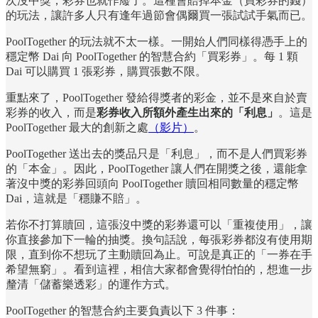
次沒中獎，彩券也就作廢了。這種會賠掉本金（買彩券的錢）
的玩法，讓許多人只有逢年過節會偶爾買一張試試手氣而已。
PoolTogether 的玩法就不太一樣。一開始人們同樣得憑手上的
穩定幣 Dai 向 PoolTogether 的智慧合約「買彩券」。每 1 顆
Dai 可以購買 1 張彩券，購買張數不限。
重點來了，PoolTogether 發給得獎者的彩金，並不是來自於賣
彩券的收入，而是
彩券收入所額外產生出來的「利息」
。這是
PoolTogether 最大的創新之處
（影片）
。
PoolTogether 送出去的獎品只是「利息」，而不是人們買彩券
的「本金」。因此，PoolTogether 讓人們在開獎之後，還能拿
著沒中獎的彩券回頭向 PoolTogether 贖回相同數量的穩定幣
Dai，這就是「穩賺不賠」。
若你不打算贖回，這張沒中獎的彩券還可以「重複使用」，讓
你直接參加下一輪的抽獎。換句話說，每張彩券都沒有使用期
限，直到你不想玩了主動贖回為止。可說是真正的「一券在手
希望無窮」。看到這裡，相信大家都會覺得怕怕的，想進一步
釐清「儲蓄樂透彩」的運作方式。
PoolTogether 的智慧合約主要負責以下 3 件事：