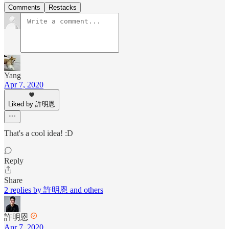
Comments
Restacks
Yang
Apr 7, 2020
Liked by 許明恩
That's a cool idea! :D
Reply
Share
2 replies by 許明恩 and others
許明恩
Apr 7, 2020