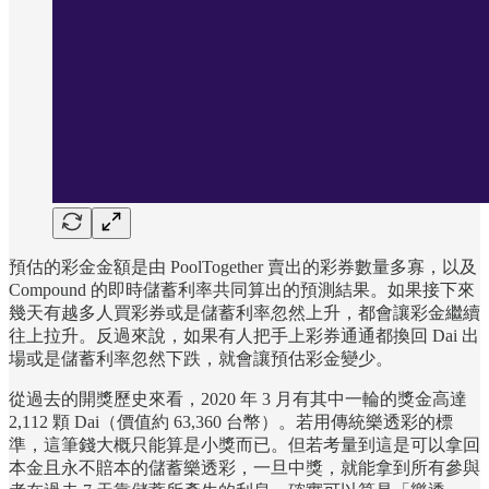
預估的彩金金額是由 PoolTogether 賣出的彩券數量多寡，以及
Compound 的即時儲蓄利率共同算出的預測結果。如果接下來
幾天有越多人買彩券或是儲蓄利率忽然上升，都會讓彩金繼續
往上拉升。反過來說，如果有人把手上彩券通通都換回 Dai 出
場或是儲蓄利率忽然下跌，就會讓預估彩金變少。
從過去的開獎歷史來看，2020 年 3 月有其中一輪的獎金高達
2,112 顆 Dai（價值約 63,360 台幣）。若用傳統樂透彩的標
準，這筆錢大概只能算是小獎而已。但若考量到這是可以拿回
本金且永不賠本的儲蓄樂透彩，一旦中獎，就能拿到所有參與