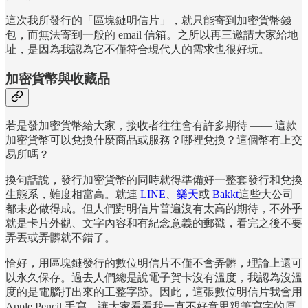
這次我所發行的「區塊鏈明信片」，就只能寄到加密貨幣錢
包，而無法寄到一般的 email 信箱。之所以再三邀請大家給地
址，是因為我認為它不僅符合現代人的需求也很好玩。
加密貨幣與收藏品
若是發加密貨幣給大家，接收者往往會有許多期待 —— 這款
加密貨幣可以兌換什麼商品或服務？哪裡兌換？這個幣有上交
易所嗎？
換句話說，發行加密貨幣的同時就得準備好一整套發行和兌換
生態系，難度相當高。就連
LINE
、
樂天
或
Bakkt
這些大公司
都未必做得成。但人們對明信片普遍沒有太高的期待，不外乎
就是卡片外觀、文字內容和有紀念意義的郵戳，看完之後不要
弄丟或弄髒就不錯了。
恰好，用區塊鏈發行的數位明信片不僅不會弄髒，理論上還可
以永久保存。過去人們總是說電子賀卡沒有溫度，我認為沒溫
度的是電腦打出來的工整字跡。因此，這張數位明信片我會用
Apple Pencil 手寫，讓大家看看我一直不好意思親筆寫字的原