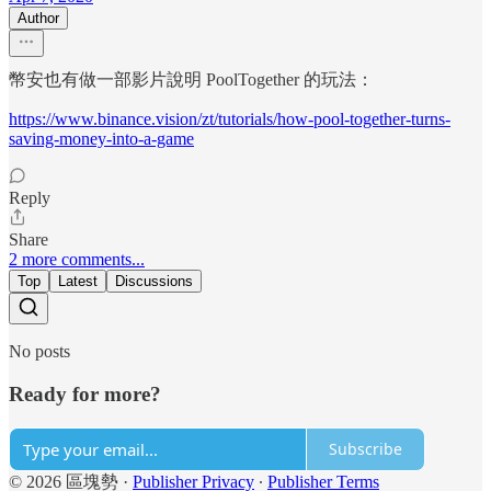
Author
幣安也有做一部影片說明 PoolTogether 的玩法：
https://www.binance.vision/zt/tutorials/how-pool-together-turns-
saving-money-into-a-game
Reply
Share
2 more comments...
Top
Latest
Discussions
No posts
Ready for more?
Subscribe
© 2026 區塊勢
·
Publisher Privacy
∙
Publisher Terms