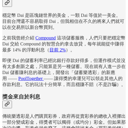
穩定幣 Dai 是區塊鏈世界的美金，一顆 Dai 等值於一美金。
目前台灣還不容易取得 Dai，但我相信在不久的將來人們就可
以在交易所以新台幣買到。
之前我曾經介紹
Compound
這項儲蓄服務，人們只要把穩定幣
Dai 交給 Compound 的智慧合約拿去放貸，每年就能從中賺得
最多 14% 的浮動利息（
目前 2%
）。
即便 Dai 的儲蓄利率已經比銀行存款好得多，但運作模式並沒
有太多創新之處，只能算是另一種儲蓄。現在就有人進一步在
Dai 儲蓄賺利息的基礎上，開發出「儲蓄樂透彩」的新應
用 ——
PoolTogether
—— 讓得獎的幸運兒可以領走其他人的
存款利息。它的玩法十分簡單，而且穩賺不賠（不是詐騙）。
獎金來自於利息
傳統樂透彩是人們購買彩券，政府再從賣彩券的總收入裡挪出
一部分變成彩金，得獎者可以獨得（或均分）彩金。但如果那