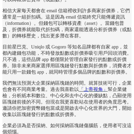
相信大家每天都會在 email 信箱裡收到許多商家折價券，它們
通常是一組折扣碼。這是因為 email 信箱終究只能傳遞資訊
（information）。但錢包可以轉移資產（asset）。當錢包普
及，折價券就能取代折扣碼，商家還能透過分析折價券（或點
數）的轉移歷史，找出更多潛在客群。
目前星巴克、Uniqlo 或 Gogoro 等知名品牌都有自家 app，並
都內建錢包功能，不時發放點數或折價券吸引用戶回頭消費。
只不過，這些品牌 app 都僅限於管理自家發行的點數或折價
券。除非未來商家選擇用區塊鏈發行點數與折價券，消費者才
能只用一款錢包 app，就同時管理多個品牌的點數和折價券。
我們無法預測大企業採納區塊鏈的時間。就算技術可行，企業
也會有不同商業考量。過去我喜歡以
「上帝視角」
幫企業健
檢，分析紙本和數位、中心化和去中心化的優缺點，凸顯使用
區塊鏈前後的不同。但現在我更喜歡站在使用者的角度思考。
邀請你把加密貨幣錢包當成是開啟去中心化世界的大門，開始
收集以區塊鏈發行的點數或折價券。
企業必須為是否採納、如何採納區塊鏈傷腦筋，使用者可沒這
個煩惱。