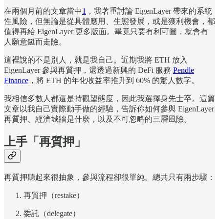
在兩個月前的文章當中
1
，我著重討論 EigenLayer 帶來的系統
性風險，但無論是從具體應用、生態發展，或是獲利機會，都
值得再給 EigenLayer 更多版面。畢竟只要有利可圖，就會有
人願意鋌而走險。
這裡說的不是別人，就是我自己。近期我將 ETH 放入
EigenLayer 參與再質押，還透過新興的 DeFi 服務
Pendle
Finance
，將 ETH 的年化收益率推升到 60% 的驚人數字。
我相信多數人都還是持觀望態度，因此我選擇身先士卒。這篇
文章以我自己實際動手做的經驗，告訴你如何參與 EigenLayer
再質押、經濟城牆是什麼，以及不可忽略的三層風險。
上手「再質押」
再質押聽起來很抽象，參與流程卻很單純。總共只有兩步驟：
再質押（restake）
委託（delegate）