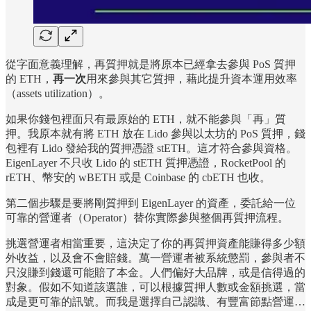
從字面意義理解，再質押就是將原本已經拿去參與 PoS 質押
的 ETH，
再一次
用來參與其它質押，藉此提升資本運用效率
（assets utilization）。
如果你錢包裡面只有最原始的 ETH，就不能參與「再」質
押。我原本就有將 ETH 放在 Lido 參與以太坊的 PoS 質押，錢
包裡有 Lido 發給我的質押憑證 stETH。這才符合參與資格。
EigenLayer 不只收 Lido 的 stETH 質押憑證，RocketPool 的
rETH、幣安的 wBETH 或是 Coinbase 的 cbETH 也收。
第二個步驟是要將剛質押到 EigenLayer 的資產，委託給一位
可靠的營運者（Operator）替你實際參與整個再質押流程。
挑選營運者相當重要，這決定了你的再質押資產能賺得多少額
外收益，以及會不會賠錢。萬一營運者被系統懲罰，參與者不
只沒賺到錢還可能賠了本金。人們偏好大品牌，或是信得過的
對象。假如不知道該選誰，可以根據質押人數或金額挑選，當
成是更可靠的訊號。而我是選擇自己認識、有豐富節點營運…