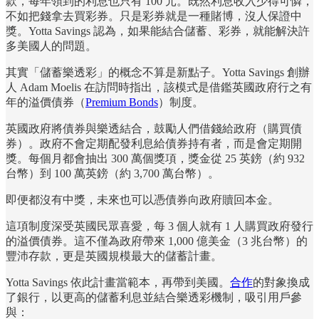
款，每年領到的利息也只有 100 元。既然利息收入少得可憐，
不如把錢拿去買彩券。只是彩券就是一種賭博，沒人保證中
獎。Yotta Savings 認為，如果能結合儲蓄、彩券，就能解決許
多美國人的問題。
其實「儲蓄樂透彩」的概念不算是新點子。Yotta Savings 創辦
人 Adam Moelis 在訪問時指出，該模式是借鑑英國政府行之有
年的溢價債券（
Premium Bonds
）制度。
英國政府將債券與樂透結合，鼓勵人們借錢給政府（購買債
券）。政府不會定期配發利息給債券持有者，而是會定期開
獎。每個月都會抽出 300 萬個獎項，獎金從 25 英鎊（約 932
台幣）到 100 萬英鎊（約 3,700 萬台幣）。
即便都沒有中獎，未來也可以憑債券向政府贖回本金。
這項制度深受英國民眾喜愛，每 3 個人就有 1 人購買政府發行
的溢價債券。這不僅為政府帶來 1,000 億美金（3 兆台幣）的
豐沛存款，更是英國規模最大的儲蓄計畫。
Yotta Savings 依此計畫當範本，再帶到美國。
合作
的對象換成
了銀行，以更高的儲蓄利息並結合樂透彩機制，吸引用戶參
與：